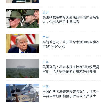
美洲
美国制裁帮助哈瓦那采购中俄武器装备
者，包括古巴驻中国武官
中东
特朗普总统：重开霍尔木兹海峡的协议
可能“很快”达成
中东
美国官员：霍尔木兹海峡临时航线无需
审批，也无需缴纳通行费或任何费用
中国
中国向两名海警追授荣誉称号，证实一
年前自家舰船相撞事件造成人员丧生