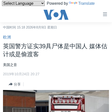
Powered by
Translate
无
障
碍
中国时间 15:18 2026年8月9日 星期日
主页
链
欧洲
接
美国
英国警方证实39具尸体是中国人 媒体估
跳
中国
计或是偷渡客
转
台湾
到
美国之音
内
港澳
容
2019年10月24日 20:27
国际
跳
分享
转
分类新闻
最新国际新闻
到
美中关系
印太
经济·金融·贸易
导
航
热点专题
中东
人权·法律·宗教
跳