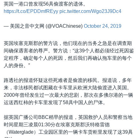
英国一港口曾发现56具偷渡客的遗体。
https://t.co/EPDDmfREyy
pic.twitter.com/Wgo23J9Dc4
— 美国之音中文网 (@VOAChinese)
October 24, 2019
英国埃塞克斯郡的警方说，他们现在的当务之急是在调查期
间确保遇害者的尊严。警方说：“这39个人都必须经过死因鉴
定程序，确定每个人的死因，然后我们再确认拖车里的每个
人的身份。”
路透社的报道怀疑这些死难者是偷渡的移民。报道说，多年
来，非法移民都试图藏在卡车里从欧洲大陆偷渡进入英国。
2000年曾经发生过一次最大的悲剧，那次在多佛尔港的一辆
运送西红柿的卡车里发现了58具中国人的尸体。
据英国广播公司BBC稍早的报道，英国救护人员和警察当地
时间星期三凌晨01:30分在埃塞克斯郡沃特格雷德
（Waterglade）工业园区里的一辆卡车货柜里发现了这39具