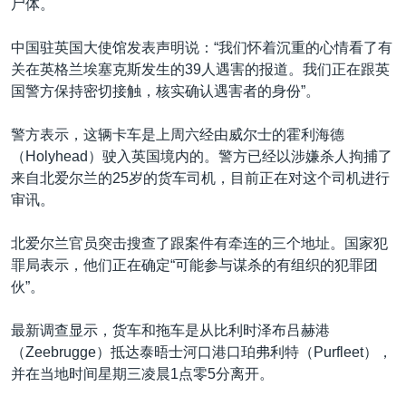
尸体。
中国驻英国大使馆发表声明说：“我们怀着沉重的心情看了有
关在英格兰埃塞克斯发生的39人遇害的报道。我们正在跟英
国警方保持密切接触，核实确认遇害者的身份”。
警方表示，这辆卡车是上周六经由威尔士的霍利海德
（Holyhead）驶入英国境内的。警方已经以涉嫌杀人拘捕了
来自北爱尔兰的25岁的货车司机，目前正在对这个司机进行
审讯。
北爱尔兰官员突击搜查了跟案件有牵连的三个地址。国家犯
罪局表示，他们正在确定“可能参与谋杀的有组织的犯罪团
伙”。
最新调查显示，货车和拖车是从比利时泽布吕赫港
（Zeebrugge）抵达泰晤士河口港口珀弗利特（Purfleet），
并在当地时间星期三凌晨1点零5分离开。