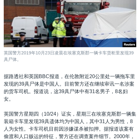
VOA视频
欧洲
科教·文娱·体健
白宫要闻
转
到
VOA今日焦点
非洲
军事
国会报道
检
中文广播
美洲
劳工
美中关系
索
全球议题
环境
美国建国250周年
关注我们
埃博拉疫情
英国警方2019年10月23日凌晨在埃塞克斯郡一辆卡车货柜里发现39
美国之音专访
具尸体。
重要讲话与声明
据路透社和英国BBC报道，在伦敦附近20公里处一辆拖车里
台海两岸关系
发现的39具尸体是中国人。目前警方还在继续审讯一名涉案
其他语言网站
的货车司机。报道说，这39具尸体中有31名男子，8名妇
南中国海争端
女。
关注西藏
英国警方星期四（10/24）证实，星期三在埃塞克斯郡一辆集
关注新疆
装箱卡车里发现39具遗体均为中国人，其中31人为男性，8
GEN Z 看美国
人为女性。卡车司机目前因涉嫌谋杀被扣押。据报道该案有
偷渡和人口贩运的特征，警方还在调查案件细节。2000年，