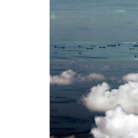
转
VOA今日焦点
非洲
军事
国会报道
到
检
中文广播
美洲
劳工
美中关系
索
全球议题
环境
美国建国250周年
埃博拉疫情
美国之音专访
重要讲话与声明
台海两岸关系
南中国海争端
关注西藏
关注新疆
GEN Z 看美国