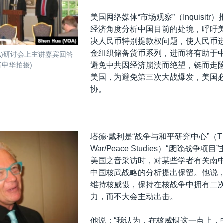
美国网络媒体“市场观察”（Inquisit
经济角度分析中国目前的处境，呼吁
决人民币特别提款权问题，使人民币
金组织储备货币系列，进而将有助于
A)研讨会上主讲嘉宾回答
者申华拍摄)
避免中共因经济崩溃而绝望，铤而走
美国，为避免第三次大战爆发，美国
协。
塔德·戴利是“战争与和平研究中心”（The C
War/Peace Studies）“废除战争
美国之音采访时，对某些学者有关南
中国核武战略的分析提出保留。他说
维持核威慑，保持在核战争中拥有二
力，而不大会主动出击。
他说：“我认为，在核威慑这一点上，