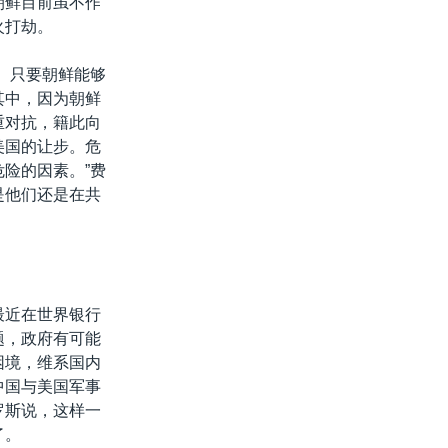
朝鲜目前虽不作
火打劫。
。只要朝鲜能够
其中，因为朝鲜
重对抗，籍此向
美国的让步。危
险的因素。”费
是他们还是在共
最近在世界银行
题，政府有可能
困境，维系国内
中国与美国军事
罗斯说，这样一
了。