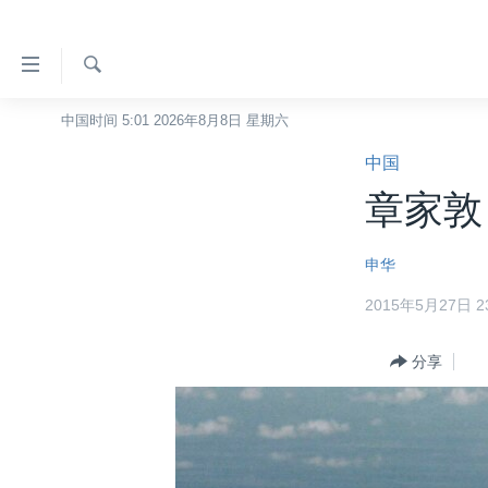
无
障
碍
检
中国时间 5:01 2026年8月8日 星期六
主页
索
链
中国
美国
接
章家敦
中国
跳
转
台湾
申华
到
港澳
内
2015年5月27日 23
容
国际
跳
分类新闻
分享
最新国际新闻
转
到
美中关系
印太
经济·金融·贸易
导
热点专题
中东
人权·法律·宗教
航
跳
VOA视频
欧洲
科教·文娱·体健
白宫要闻