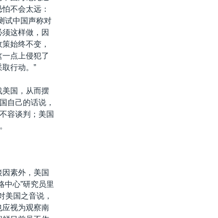
恐怕不会太远：
测试中国声称对
必须这样做，因
政策始终不变，
这一点上侵犯了
取行动。”
战美国，从而摆
中国自己的话说，
，不容谈判；美国
。
接因素外，美国
略中心”研究员里
会上对美国之音说，
也应视为观察南