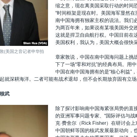
缩之意，现在离美国采取行动的时间
“时间框架是现在时。美国海军显然在
南中国海拥有独家主权的说法。我们
为两百年来，如果说有某项美国外交
这就是捍卫自由航行权。中国目前在
美国权利，我认为，美国大概会很快采
敦(美国之音记者申华拍
章家敦说，中国在南中国海问题上挑
下了一场“零和对抗”的经典布局。用
中国在南中国海拥有的是“核心利益”
起就深耕海洋。二者可能有战术退却，但不会长期放弃固有立场
核武
除了探讨影响南中国海紧张局势的直
的亚洲军事问题专家、“国际评估与战
克·费舍尔（Rick Fisher）在研讨
中国朝鲜等国的核武发展最新动向，