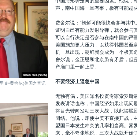
中国海形势走向的重要因素。他说，
声，南中国海一旦有事，极有可能趁
费舍尔说：“朝鲜可能很快会参与其中
证明自己有能力发射导弹，就会参与
可以自行决定是否参与在南中国的严
美国施加更大压力，以获得韩国甚至
机一旦出现，朝鲜就会成为一个极其危
舍尔说，金正恩和北京虽有矛盾，但
产庙门里一起上香。
不要经济上逼急中国
里克•费舍尔(美国之音记
无独有偶，美国知名投资专家索罗斯
发表讲话也称，中国经济如果出现问
将目光转向发动三次大战，以此摆脱
团结。他说，即使中美不直接开战，
盟国日本发生冲突的几率相当高。索
来，毫不夸张地说，三次大战就开始