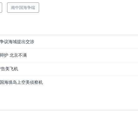
南中国海争端
争议海域提出交涉
辩护 北京不满
警告美飞机
国海填岛上空美侦察机