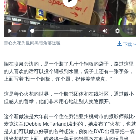
没有媒体可用资源
VOA视频
欧洲
科教·文娱·体健
白宫要闻
转
到
VOA今日焦点
非洲
军事
国会报道
检
中文广播
美洲
劳工
美中关系
索
0:00
2:04
全球议题
环境
美国建国250周年
关注我们
善心火花为世间黑暗角落送暖
下载
埃博拉疫情
美国之音专访
搁在喷泉旁边的，是一个装了几十个铜板的袋子，路过这里
重要讲话与声明
的人喜欢的话可以投个铜板到水里，袋子上还有一张字条，
上面写着“投一个铜板，许个愿，祝你美梦成真。”
台海两岸关系
其他语言网站
南中国海争端
这是善心火花的世界，一个脸书团体和在线社区，通过微小
但感人的善举，他们非常用心地让别人笑逐颜开。
关注西藏
关注新疆
这个新做法是六年前一个住在乔治亚州桃树市的摄影师戴比·
麦克法兰(Debbie McFarland)发起的，她发布了“火花”，也就
GEN Z 看美国
是人们可以做点好事的各种想法，例如在DVD出租亭把一袋
爆米花黏在上面，或者将一美元的钞票放在商店的玩具当