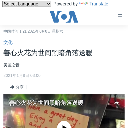
Powered by
Translate
无
障
碍
中国时间 1:21 2026年8月8日 星期六
主页
链
文化
接
美国
善心火花为世间黑暗角落送暖
跳
中国
转
美国之音
台湾
到
2021年1月9日 03:00
内
港澳
容
分享
国际
跳
转
分类新闻
最新国际新闻
善心火花为世间黑暗角落送暖
到
美中关系
印太
经济·金融·贸易
导
航
热点专题
中东
人权·法律·宗教
跳