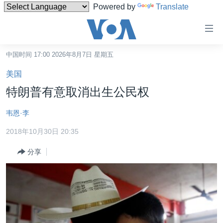
Powered by
Translate
无
障
碍
中国时间 17:00 2026年8月7日 星期五
主页
链
美国
接
美国
特朗普有意取消出生公民权
跳
中国
转
韦恩·李
台湾
到
2018年10月30日 20:35
内
港澳
容
分享
国际
跳
转
分类新闻
最新国际新闻
到
美中关系
印太
经济·金融·贸易
导
航
热点专题
中东
人权·法律·宗教
跳