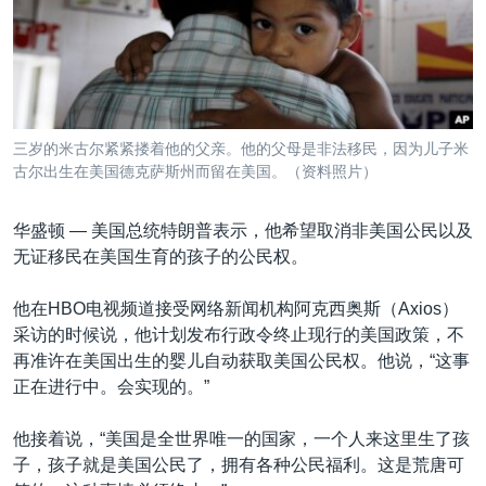
VOA视频
欧洲
科教·文娱·体健
白宫要闻
转
到
VOA今日焦点
非洲
军事
国会报道
检
中文广播
美洲
劳工
美中关系
索
全球议题
环境
美国建国250周年
关注我们
三岁的米古尔紧紧搂着他的父亲。他的父母是非法移民，因为儿子米
埃博拉疫情
古尔出生在美国德克萨斯州而留在美国。（资料照片）
美国之音专访
华盛顿 —
美国总统特朗普表示，他希望取消非美国公民以及
重要讲话与声明
无证移民在美国生育的孩子的公民权。
台海两岸关系
其他语言网站
他在HBO电视频道接受网络新闻机构阿克西奥斯（Axios）
南中国海争端
采访的时候说，他计划发布行政令终止现行的美国政策，不
关注西藏
再准许在美国出生的婴儿自动获取美国公民权。他说，“这事
正在进行中。会实现的。”
关注新疆
GEN Z 看美国
他接着说，“美国是全世界唯一的国家，一个人来这里生了孩
子，孩子就是美国公民了，拥有各种公民福利。这是荒唐可