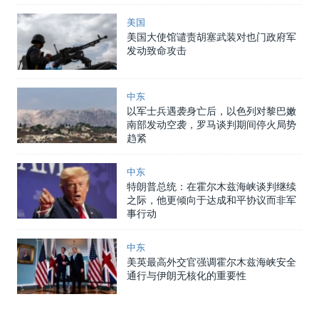
美国
美国大使馆谴责胡塞武装对也门政府军
发动致命攻击
中东
以军士兵遇袭身亡后，以色列对黎巴嫩
南部发动空袭，罗马谈判期间停火局势
趋紧
中东
特朗普总统：在霍尔木兹海峡谈判继续
之际，他更倾向于达成和平协议而非军
事行动
中东
美英最高外交官强调霍尔木兹海峡安全
通行与伊朗无核化的重要性