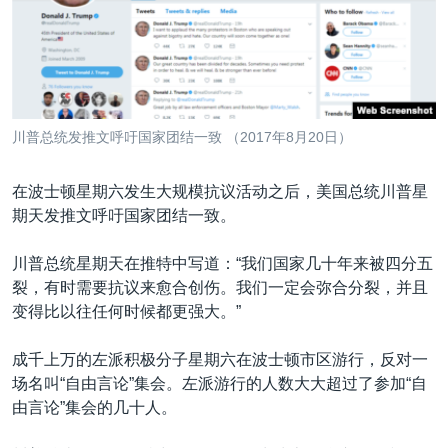
VOA视频
欧洲
科教·文娱·体健
白宫要闻
转
到
VOA今日焦点
非洲
军事
国会报道
检
中文广播
美洲
劳工
美中关系
索
全球议题
环境
美国建国250周年
关注我们
川普总统发推文呼吁国家团结一致 （2017年8月20日）
埃博拉疫情
美国之音专访
在波士顿星期六发生大规模抗议活动之后，美国总统川普星
期天发推文呼吁国家团结一致。
重要讲话与声明
台海两岸关系
川普总统星期天在推特中写道：“我们国家几十年来被四分五
其他语言网站
裂，有时需要抗议来愈合创伤。我们一定会弥合分裂，并且
南中国海争端
变得比以往任何时候都更强大。”
关注西藏
成千上万的左派积极分子星期六在波士顿市区游行，反对一
关注新疆
场名叫“自由言论”集会。左派游行的人数大大超过了参加“自
GEN Z 看美国
由言论”集会的几十人。