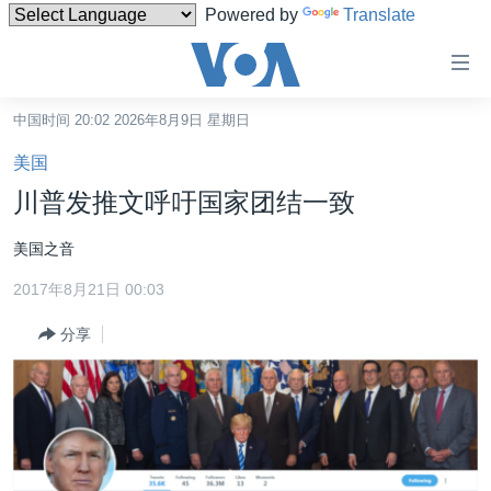
Powered by
Translate
无
障
碍
中国时间 20:02 2026年8月9日 星期日
主页
链
美国
接
美国
川普发推文呼吁国家团结一致
跳
中国
转
美国之音
台湾
到
2017年8月21日 00:03
内
港澳
容
分享
国际
跳
转
分类新闻
最新国际新闻
到
美中关系
印太
经济·金融·贸易
导
航
热点专题
中东
人权·法律·宗教
跳