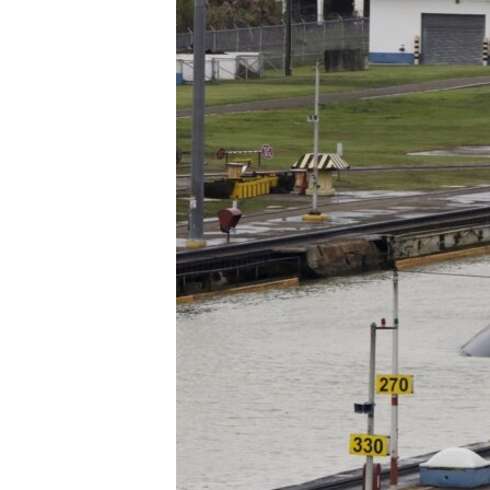
转
VOA今日焦点
非洲
军事
国会报道
到
检
中文广播
美洲
劳工
美中关系
索
全球议题
环境
美国建国250周年
埃博拉疫情
美国之音专访
重要讲话与声明
台海两岸关系
南中国海争端
关注西藏
关注新疆
GEN Z 看美国