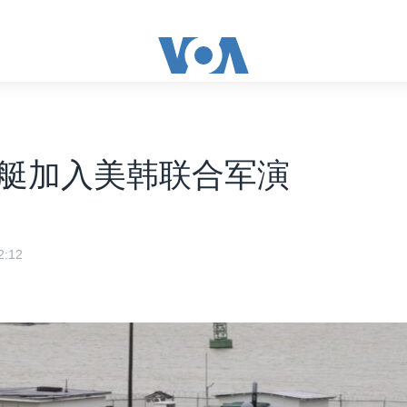
艇加入美韩联合军演
:12