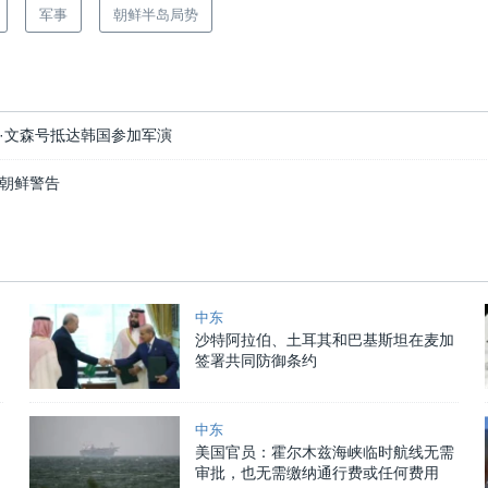
军事
朝鲜半岛局势
·文森号抵达韩国参加军演
朝鲜警告
中东
沙特阿拉伯、土耳其和巴基斯坦在麦加
签署共同防御条约
中东
美国官员：霍尔木兹海峡临时航线无需
审批，也无需缴纳通行费或任何费用