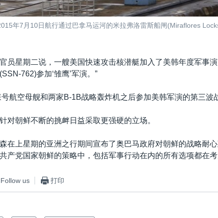
2015年7月10日航行通过巴拿马运河的米拉弗洛雷斯船闸(Miraflores 
官员星期二说，一艘美国快速攻击核潜艇加入了美韩年度军事演
SN-762)参加‘雏鹰’军演。”
森号航空母舰和两家B-1B战略轰炸机之后参加美韩军演的第三波
针对朝鲜不断的挑衅日益采取更强硬的立场。
森在上星期的亚洲之行期间宣布了奥巴马政府对朝鲜的战略耐心
共产党国家朝鲜的策略中，包括军事行动在内的所有选项都在考
Follow us
打印