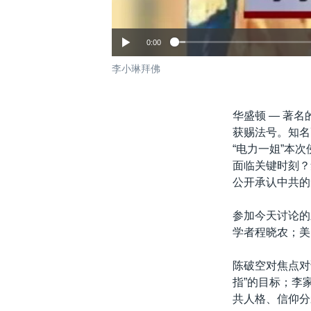
0:00
李小琳拜佛
华盛顿 —
著名
获赐法号。知名
“电力一姐”本
面临关键时刻？
公开承认中共的
参加今天讨论的
学者程晓农；美
陈破空对焦点对
指”的目标；李
共人格、信仰分