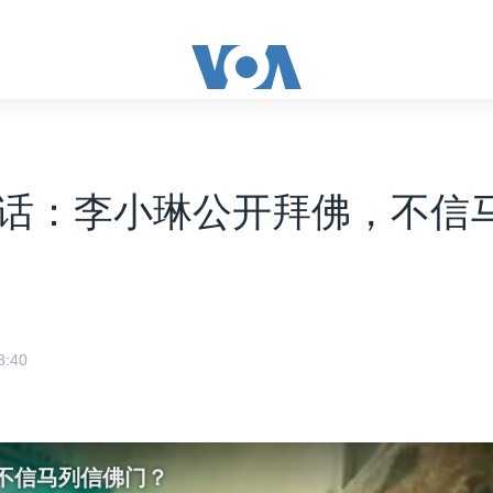
话：李小琳公开拜佛，不信
:40
不信马列信佛门？