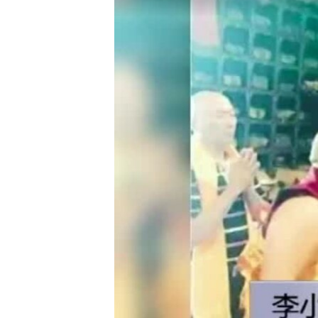
转
VOA今日焦点
非洲
军事
国会报道
到
检
中文广播
美洲
劳工
美中关系
索
全球议题
环境
美国建国250周年
埃博拉疫情
美国之音专访
重要讲话与声明
台海两岸关系
南中国海争端
关注西藏
关注新疆
GEN Z 看美国