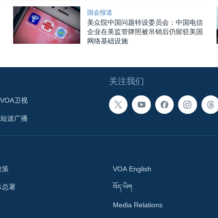
国会报道
美众院中国问题特设委员会：中国电信
企业在美监管牌照被吊销后仍留驻美国
网络基础设施
关注我们
VOA卫视
A短波广播
政策
VOA English
体总署
བོད་ཡིག
Media Relations