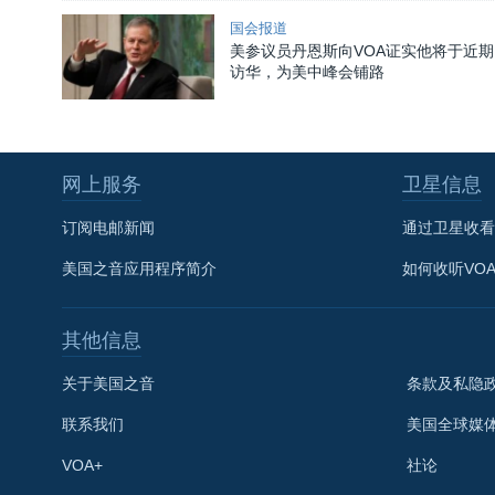
国会报道
美参议员丹恩斯向VOA证实他将于近期
访华，为美中峰会铺路
网上服务
卫星信息
订阅电邮新闻
通过卫星收看
美国之音应用程序简介
如何收听VO
其他信息
关于美国之音
条款及私隐
联系我们
美国全球媒
VOA+
社论