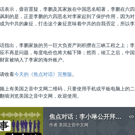
话表示，毋容置疑，李鹏及其家族在中国恶名昭著，李鹏在六四
讽刺的是，正是李鹏的六四恶名对李家起到了保护作用，因为对
成为中共的象征，打击这个象征意味着中共的自我否定，所以李
话指出，李鹏家族的另一巨大负资产则积攒在三峡工程之上；李
应不再是问题，每度电价也将大幅下降；然而，竣工之后，中国
财富被纳入了李家的海外账户。
请收看
今天的《焦点对话》完整版
。
频上有美国之音中文网二维码，只要使用手机或平板电脑上的二
翻墙浏览美国之音中文网，欢迎使用。
焦点对话：李小琳公开拜佛，不信马列信佛门？
作者
美国之音中文网
没有媒体可用资源