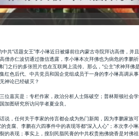
的中共“话题女王”李小琳近日被爆前往内蒙古寺院拜访高僧，并
高僧赤仁波切通过微信透露，李小琳本次拜佛也为病危的李鹏祈
次佛门之行的多张照片也在互联网上流传。那么，“公主”求神拜佛
集红色后代、中共党员和国企党组成员于一身的李小琳高调从事
无神论已经破灭？
三位嘉宾是：专栏作家，政治分析人士陈破空；普林斯顿社会学
国加图研究所访问学者夏业良。
话说，任何关于李家的传言都会成为热门新闻，因为李鹏家族可
家的贪腐、李鹏在六四事件中的表现等都“深入人心”；本次李小
裂的表现；事实上，搜刮民脂民膏的中共权贵抱佛烧香是对佛祖