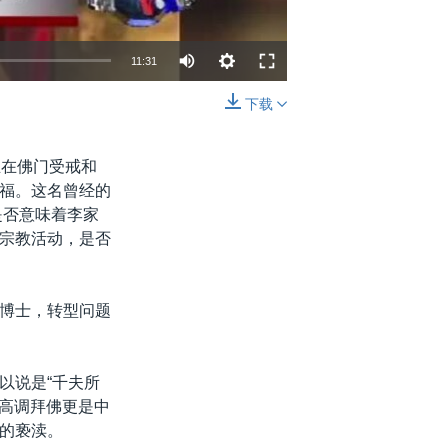
11:31
下载
嵌入
分享
且在佛门受戒和
福。这名曾经的
是否意味着李家
宗教活动，是否
博士，转型问题
以说是“千夫所
琳高调拜佛更是中
的亵渎。