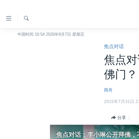
无
障
碍
检
中国时间 10:54 2026年8月7日 星期五
主页
索
链
焦点对话
美国
接
焦点对
中国
跳
转
台湾
佛门？
到
港澳
内
雨舟
容
国际
跳
2015年7月31日 23
分类新闻
最新国际新闻
转
到
美中关系
印太
经济·金融·贸易
分享
导
热点专题
中东
人权·法律·宗教
航
焦点对话：李小琳公开拜佛，
跳
VOA视频
欧洲
科教·文娱·体健
白宫要闻