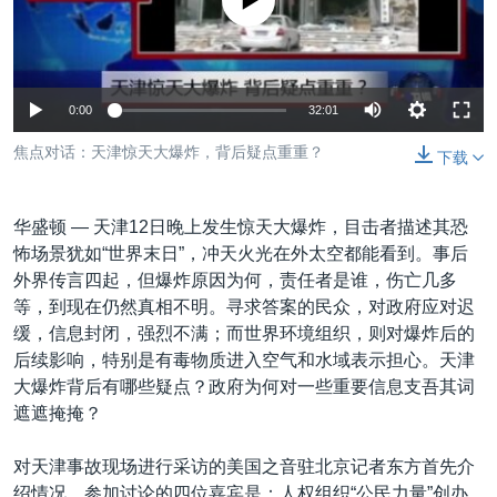
没有媒体可用资源
VOA视频
欧洲
科教·文娱·体健
白宫要闻
转
到
VOA今日焦点
非洲
军事
国会报道
检
中文广播
美洲
劳工
美中关系
索
0:00
32:01
全球议题
环境
美国建国250周年
关注我们
焦点对话：天津惊天大爆炸，背后疑点重重？
下载
埃博拉疫情
美国之音专访
华盛顿 —
天津12日晚上发生惊天大爆炸，目击者描述其恐
重要讲话与声明
怖场景犹如“世界末日”，冲天火光在外太空都能看到。事后
外界传言四起，但爆炸原因为何，责任者是谁，伤亡几多
台海两岸关系
其他语言网站
等，到现在仍然真相不明。寻求答案的民众，对政府应对迟
南中国海争端
缓，信息封闭，强烈不满；而世界环境组织，则对爆炸后的
后续影响，特别是有毒物质进入空气和水域表示担心。天津
关注西藏
大爆炸背后有哪些疑点？政府为何对一些重要信息支吾其词
关注新疆
遮遮掩掩？
GEN Z 看美国
对天津事故现场进行采访的美国之音驻北京记者东方首先介
绍情况。参加讨论的四位嘉宾是：人权组织“公民力量”创办