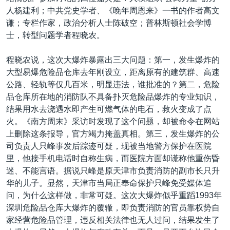
人杨建利；中共党史学者、《晚年周恩来》一书的作者高文
谦；专栏作家，政治分析人士陈破空；普林斯顿社会学博
士，转型问题学者程晓农。
程晓农说，这次大爆炸暴露出三大问题：第一，发生爆炸的
大型易爆危险品仓库去年刚设立，距离原有的建筑群、高速
公路、轻轨等仅几百米，明显违法，谁批准的？第二，危险
品仓库所在地的消防队不具备扑灭危险品爆炸的专业知识，
结果用水去浇遇水即产生可燃气体的电石，救火变成了点
火。《南方周末》采访时发现了这个问题，却被命令在网站
上删除这条报导，官方竭力掩盖真相。第三，发生爆炸的公
司负责人只峰事发后踪迹可疑，现被当地警方保护在医院
里，他接手机电话时自称生病，而医院方面却谎称他重伤昏
迷、不能言语。据说只峰是原天津市负责消防的副市长只升
华的儿子。显然，天津市当局正奉命保护只峰免受媒体追
问，为什么这样做，非常可疑。这次大爆炸似乎重蹈1993年
深圳危险品仓库大爆炸的覆辙，即负责消防的官员靠权势自
家经营危险品管理，违反相关法律也无人过问，结果发生了