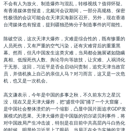
不会有人为放火、制造爆炸与混乱，转移视线？值得怀疑。
有香港媒体曾报道，北戴河会议期间，一部分高规格、保密
性极强的会议可能会在天津滨海新区召开。另外，现在香港
台湾媒体也有报道，提到疆独恐怖分子制造事件的可能性。
陈破空说，这次天津大爆炸，灾难是综合性的，既有惨重的
人员死伤，又有严重的空气污染，还有灾难背后的重重黑
幕。然而，但凡中国发生这类灾难，当局都会施展诸如隐瞒
真相、低报死伤人数、舆论导向等故技，让灾难、人祸消化
于无形。这回，习近平是否会启动问责制，追究天津当政官
员，并借机换上自己的亲信人马？对习而言，这又是一次危
机，也又是一次机会。
高文谦表示，今年是中国的多事之秋，不久前东方之星沉
没，现在又是天津大爆炸，把“盛世中国”捅了一个大窟窿，
是中国社会整体溃烂的一个缩影，凸显中国片面追求GDP发
展模式的恶果。天津大爆炸是中国版的切尔诺贝利事件，将
对中国政局产生冲击波，特别是在目前中共高层内斗白热化
的时候，明显给习近平上了眼药，当局正在全力实施的京津