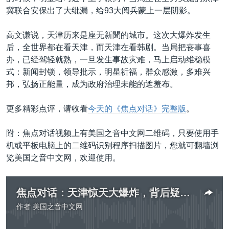
冀联合安保出了大纰漏，给93大阅兵蒙上一层阴影。
高文谦说，天津历来是座无新聞的城市。这次大爆炸发生
后，全世界都在看天津，而天津在看韩剧。当局把丧事喜
办，已经驾轻就熟，一旦发生事故灾难，马上启动维稳模
式：新闻封锁，领导批示，明星祈福，群众感激，多难兴
邦，弘扬正能量，成为政府治理未能的遮羞布。
更多精彩点评，请收看
今天的《焦点对话》完整版
。
附：焦点对话视频上有美国之音中文网二维码，只要使用手
机或平板电脑上的二维码识别程序扫描图片，您就可翻墙浏
览美国之音中文网，欢迎使用。
焦点对话：天津惊天大爆炸，背后疑点重重？
作者
美国之音中文网
没有媒体可用资源