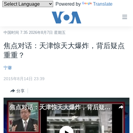
Powered by
Translate
无
障
碍
中国时间 7:35 2026年8月7日 星期五
主页
链
焦点对话：天津惊天大爆炸，背后疑点
接
美国
重重？
跳
中国
转
宁馨
台湾
到
2015年8月14日 23:39
内
港澳
容
分享
国际
跳
转
分类新闻
最新国际新闻
焦点对话：天津惊天大爆炸，背后疑点重重？
到
美中关系
印太
经济·金融·贸易
导
航
热点专题
中东
人权·法律·宗教
跳