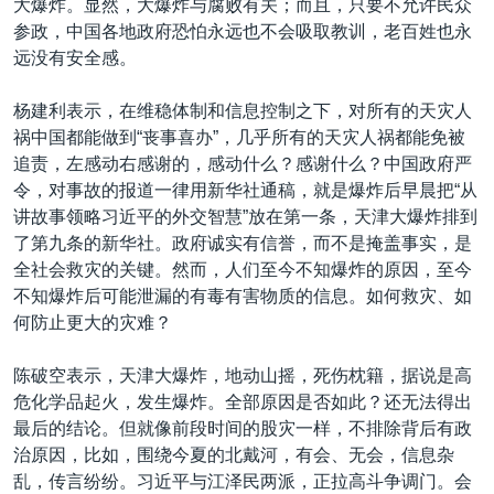
大爆炸。显然，大爆炸与腐败有关；而且，只要不允许民众
参政，中国各地政府恐怕永远也不会吸取教训，老百姓也永
远没有安全感。
杨建利表示，在维稳体制和信息控制之下，对所有的天灾人
祸中国都能做到“丧事喜办”，几乎所有的天灾人祸都能免被
追责，左感动右感谢的，感动什么？感谢什么？中国政府严
令，对事故的报道一律用新华社通稿，就是爆炸后早晨把“从
讲故事领略习近平的外交智慧”放在第一条，天津大爆炸排到
了第九条的新华社。政府诚实有信誉，而不是掩盖事实，是
全社会救灾的关键。然而，人们至今不知爆炸的原因，至今
不知爆炸后可能泄漏的有毒有害物质的信息。如何救灾、如
何防止更大的灾难？
陈破空表示，天津大爆炸，地动山摇，死伤枕籍，据说是高
危化学品起火，发生爆炸。全部原因是否如此？还无法得出
最后的结论。但就像前段时间的股灾一样，不排除背后有政
治原因，比如，围绕今夏的北戴河，有会、无会，信息杂
乱，传言纷纷。习近平与江泽民两派，正拉高斗争调门。会