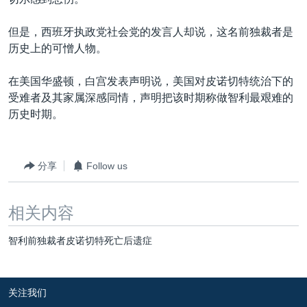
VOA视频
欧洲
科教·文娱·体健
白宫要闻
转
到
VOA今日焦点
非洲
军事
国会报道
但是，西班牙执政党社会党的发言人却说，这名前独裁者是
检
历史上的可憎人物。
中文广播
美洲
劳工
美中关系
索
全球议题
环境
美国建国250周年
在美国华盛顿，白宫发表声明说，美国对皮诺切特统治下的
关注我们
受难者及其家属深感同情，声明把该时期称做智利最艰难的
埃博拉疫情
历史时期。
美国之音专访
重要讲话与声明
分享
Follow us
台海两岸关系
其他语言网站
南中国海争端
相关内容
关注西藏
智利前独裁者皮诺切特死亡后遗症
关注新疆
GEN Z 看美国
关注我们