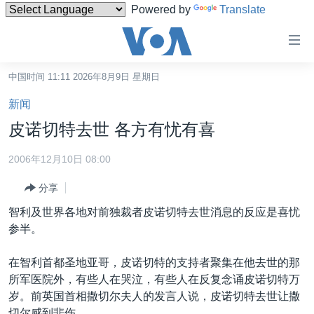
Powered by
Translate
无
障
碍
中国时间 11:11 2026年8月9日 星期日
主页
链
新闻
接
美国
皮诺切特去世 各方有忧有喜
跳
中国
转
2006年12月10日 08:00
台湾
到
分享
内
港澳
容
智利及世界各地对前独裁者皮诺切特去世消息的反应是喜忧
国际
跳
参半。
转
分类新闻
最新国际新闻
到
在智利首都圣地亚哥，皮诺切特的支持者聚集在他去世的那
美中关系
印太
经济·金融·贸易
导
所军医院外，有些人在哭泣，有些人在反复念诵皮诺切特万
航
热点专题
中东
人权·法律·宗教
岁。前英国首相撒切尔夫人的发言人说，皮诺切特去世让撒
跳
切尔感到悲伤。