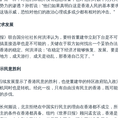
势力的渗透？孙哲说：“他们如果真明白这是香港人民的基本要
这场示威，恐怕对他们的政治心理或多或少都有相对的冲击。”
定求发展
报》联合国分社社长何洪泽认为，要特首董建华立刻下台是不可
搞直接选举也是不可能的，关键在于双方如何找出一个妥协办法
香港的稳定。何洪泽说：“在稳定下经济才能够恢复、发展。要
地方，成天游行、成天是动乱，那香港自己完了。”
展示民意胜利
其后续发展显示了香港民意的胜利，也使董建华的特区政府陷入政
机同时也是转机。经此一役，只有自由没有民主的香港，既可能
的步伐。
长何频说，北京拒绝在中国实行民主的理由在香港都不成立，所
主的条件在香港都具备。纽约《世界日报》顾问孟玄说，香港是