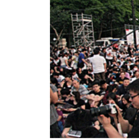
转
VOA今日焦点
非洲
军事
国会报道
到
检
中文广播
美洲
劳工
美中关系
索
全球议题
环境
美国建国250周年
埃博拉疫情
美国之音专访
重要讲话与声明
台海两岸关系
南中国海争端
关注西藏
关注新疆
GEN Z 看美国