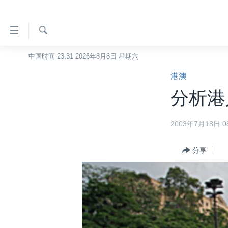
无
障
碍
检
中国时间 23:31 2026年8月8日 星期六
主页
索
链
港澳
美国
接
分析港
中国
跳
转
台湾
2003年7月18日 08
到
港澳
内
容
分享
国际
跳
分类新闻
最新国际新闻
转
到
美中关系
印太
经济·金融·贸易
导
热点专题
中东
人权·法律·宗教
航
跳
VOA视频
欧洲
科教·文娱·体健
白宫要闻