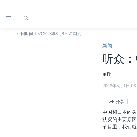
无
障
碍
检
中国时间 1:50 2026年8月8日 星期六
主页
索
链
新闻
美国
接
听众：
中国
跳
转
台湾
萧敬
到
港澳
内
2006年5月1日 08:
容
国际
跳
分类新闻
分享
最新国际新闻
转
到
中国和日本的关
美中关系
印太
经济·金融·贸易
导
状况的主要原因
热点专题
中东
人权·法律·宗教
航
节目里，我们就
跳
VOA视频
欧洲
科教·文娱·体健
白宫要闻