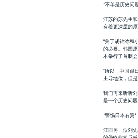
转
*不单是历史问题
VOA今日焦点
非洲
军事
国会报道
到
检
江苏的苏先生和
中文广播
美洲
劳工
美中关系
索
有着更深层的原
全球议题
环境
美国建国250周年
“关于胡锦涛和
埃博拉疫情
的必要。韩国原
美国之音专访
本举行了首脑会
重要讲话与声明
“所以，中国跟
台海两岸关系
主导地位，但是
南中国海争端
我们再来听听刘
关注西藏
是一个历史问题
关注新疆
*警惕日本右翼*
GEN Z 看美国
江西另一位刘先
的侵略非常反感