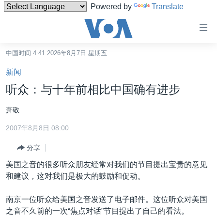
Powered by
Translate
无
障
碍
中国时间 4:41 2026年8月7日 星期五
主页
链
新闻
接
美国
听众：与十年前相比中国确有进步
跳
中国
转
萧敬
台湾
到
2007年8月8日 08:00
内
港澳
容
分享
国际
跳
美国之音的很多听众朋友经常对我们的节目提出宝贵的意见
转
分类新闻
最新国际新闻
和建议，这对我们是极大的鼓励和促动。
到
美中关系
印太
经济·金融·贸易
导
南京一位听众给美国之音发送了电子邮件。这位听众对美国
航
热点专题
中东
人权·法律·宗教
之音不久前的一次“焦点对话”节目提出了自己的看法。
跳