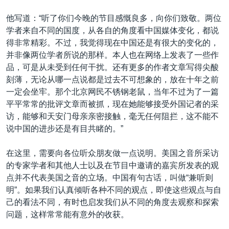
VOA视频
欧洲
科教·文娱·体健
白宫要闻
转
他写道：“听了你们今晚的节目感慨良多，向你们致敬。两位
到
VOA今日焦点
非洲
军事
国会报道
学者来自不同的国度，从各自的角度看中国媒体变化，都说
检
中文广播
美洲
劳工
美中关系
得非常精彩。不过，我觉得现在中国还是有很大的变化的，
索
并非像两位学者所说的那样。本人也在网络上发表了一些作
全球议题
环境
美国建国250周年
品，可是从未受到任何干扰。还有更多的作者文章写得尖酸
关注我们
埃博拉疫情
刻薄，无论从哪一点说都是过去不可想象的，放在十年之前
一定会坐牢。那个北京网民不锈钢老鼠，当年不过为了一篇
美国之音专访
平平常常的批评文章而被抓，现在她能够接受外国记者的采
重要讲话与声明
访，能够和天安门母亲亲密接触，毫无任何阻拦，这不能不
说中国的进步还是有目共睹的。”
台海两岸关系
其他语言网站
南中国海争端
在这里，需要向各位听众朋友做一点说明。美国之音所采访
的专家学者和其他人士以及在节目中邀请的嘉宾所发表的观
关注西藏
点并不代表美国之音的立场。中国有句古话，叫做“兼听则
关注新疆
明”。如果我们认真倾听各种不同的观点，即使这些观点与自
己的看法不同，有时也启发我们从不同的角度去观察和探索
GEN Z 看美国
问题，这样常常能有意外的收获。