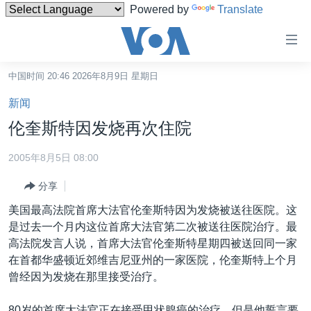
Powered by
Translate
无
障
碍
中国时间 20:46 2026年8月9日 星期日
主页
链
新闻
接
美国
伦奎斯特因发烧再次住院
跳
中国
转
2005年8月5日 08:00
台湾
到
分享
内
港澳
容
美国最高法院首席大法官伦奎斯特因为发烧被送往医院。这
国际
跳
是过去一个月内这位首席大法官第二次被送往医院治疗。最
转
分类新闻
最新国际新闻
高法院发言人说，首席大法官伦奎斯特星期四被送回同一家
到
在首都华盛顿近郊维吉尼亚州的一家医院，伦奎斯特上个月
美中关系
印太
经济·金融·贸易
导
曾经因为发烧在那里接受治疗。
航
热点专题
中东
人权·法律·宗教
跳
80岁的首席大法官正在接受甲状腺癌的治疗，但是他誓言要