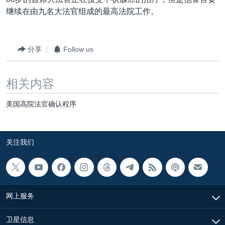
VOA视频
欧洲
科教·文娱·体健
白宫要闻
转
继续在由九名大法官组成的最高法院工作。
到
VOA今日焦点
非洲
军事
国会报道
检
中文广播
美洲
劳工
美中关系
索
分享
Follow us
全球议题
环境
美国建国250周年
关注我们
埃博拉疫情
相关内容
美国之音专访
美国高院法官确认程序
重要讲话与声明
台海两岸关系
其他语言网站
关注我们
南中国海争端
关注西藏
关注新疆
网上服务
GEN Z 看美国
卫星信息