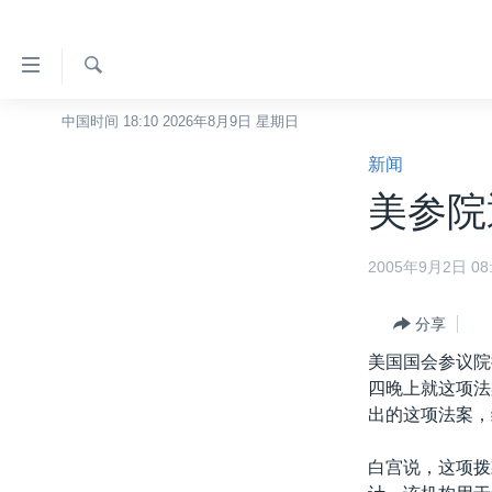
无
障
碍
检
中国时间 18:10 2026年8月9日 星期日
主页
索
链
新闻
美国
接
美参院
中国
跳
转
台湾
2005年9月2日 08:
到
港澳
内
容
分享
国际
跳
美国国会参议院
分类新闻
最新国际新闻
转
四晚上就这项法
到
美中关系
印太
经济·金融·贸易
出的这项法案，
导
热点专题
中东
人权·法律·宗教
航
白宫说，这项拨
跳
VOA视频
欧洲
科教·文娱·体健
白宫要闻