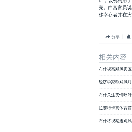
计，该机构用于
转
完。白宫官员说
VOA今日焦点
非洲
军事
国会报道
到
移幸存者并在灾
检
中文广播
美洲
劳工
美中关系
索
全球议题
环境
美国建国250周年
分享
埃博拉疫情
美国之音专访
相关内容
重要讲话与声明
布什视察飓风灾区
台海两岸关系
经济学家称飓风对
南中国海争端
关注西藏
布什关注灾情呼吁
关注新疆
拉斐特卡真体育馆
GEN Z 看美国
布什将视察遭飓风