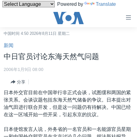
Powered by
Translate
无
障
碍
中国时间 4:50 2026年8月11日 星期二
主页
链
新闻
接
美国
中日官员讨论东海天然气问题
跳
中国
转
2006年1月9日 08:00
台湾
到
分享
内
港澳
容
日本外交官目前在中国举行非正式会谈，试图缓和两国的紧
国际
跳
张关系。会谈议题包括东海天然气储备的争议。日本提出对
转
分类新闻
最新国际新闻
油气田进行联合开发，但是这一问题仍有待解决。中国已经
到
在这一区域开始一些开采，引起东京的抗议。
美中关系
印太
经济·金融·贸易
导
航
热点专题
中东
人权·法律·宗教
日本使馆发言人说，外务省的一名官员和一名能源官员星期
跳
一和中国外交部官员在北京讨论几个问题。据法新社报导，