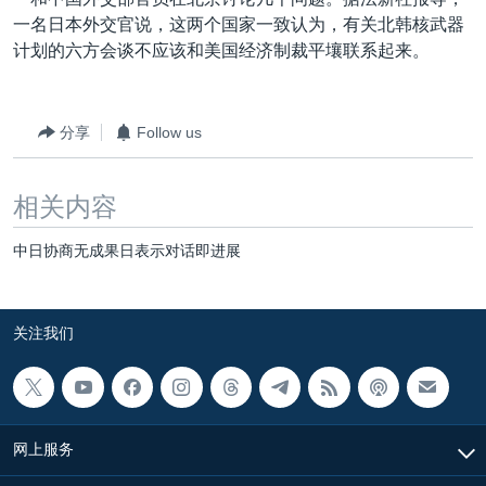
VOA视频
欧洲
科教·文娱·体健
白宫要闻
转
一名日本外交官说，这两个国家一致认为，有关北韩核武器
到
VOA今日焦点
非洲
军事
国会报道
计划的六方会谈不应该和美国经济制裁平壤联系起来。
检
中文广播
美洲
劳工
美中关系
索
全球议题
环境
美国建国250周年
分享
Follow us
关注我们
埃博拉疫情
相关内容
美国之音专访
重要讲话与声明
中日协商无成果日表示对话即进展
台海两岸关系
其他语言网站
南中国海争端
关注我们
关注西藏
关注新疆
GEN Z 看美国
网上服务