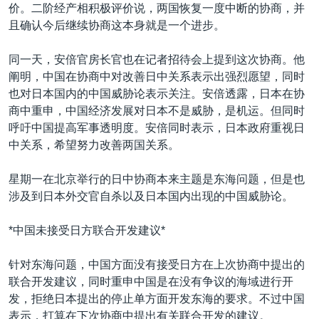
VOA视频
欧洲
科教·文娱·体健
白宫要闻
价。二阶经产相积极评价说，两国恢复一度中断的协商，并
转
且确认今后继续协商这本身就是一个进步。
到
VOA今日焦点
非洲
军事
国会报道
检
中文广播
美洲
劳工
美中关系
同一天，安倍官房长官也在记者招待会上提到这次协商。他
索
阐明，中国在协商中对改善日中关系表示出强烈愿望，同时
全球议题
环境
美国建国250周年
也对日本国内的中国威胁论表示关注。安倍透露，日本在协
关注我们
埃博拉疫情
商中重申，中国经济发展对日本不是威胁，是机运。但同时
呼吁中国提高军事透明度。安倍同时表示，日本政府重视日
美国之音专访
中关系，希望努力改善两国关系。
重要讲话与声明
星期一在北京举行的日中协商本来主题是东海问题，但是也
台海两岸关系
其他语言网站
涉及到日本外交官自杀以及日本国内出现的中国威胁论。
南中国海争端
*中国未接受日方联合开发建议*
关注西藏
关注新疆
针对东海问题，中国方面没有接受日方在上次协商中提出的
联合开发建议，同时重申中国是在没有争议的海域进行开
GEN Z 看美国
发，拒绝日本提出的停止单方面开发东海的要求。不过中国
表示，打算在下次协商中提出有关联合开发的建议。