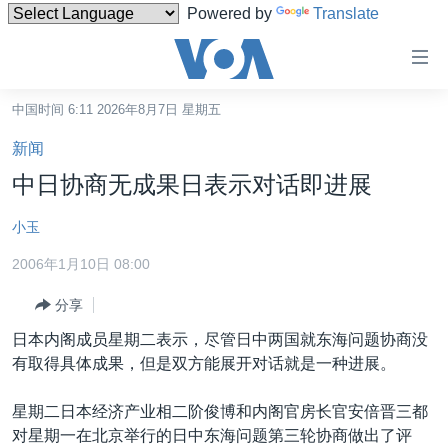
Powered by
Translate
无
障
碍
中国时间 6:11 2026年8月7日 星期五
主页
链
新闻
接
美国
中日协商无成果日表示对话即进展
跳
中国
转
小玉
台湾
到
2006年1月10日 08:00
内
港澳
容
分享
国际
跳
日本内阁成员星期二表示，尽管日中两国就东海问题协商没
转
分类新闻
最新国际新闻
有取得具体成果，但是双方能展开对话就是一种进展。
到
美中关系
印太
经济·金融·贸易
导
星期二日本经济产业相二阶俊博和内阁官房长官安倍晋三都
航
热点专题
中东
人权·法律·宗教
对星期一在北京举行的日中东海问题第三轮协商做出了评
跳