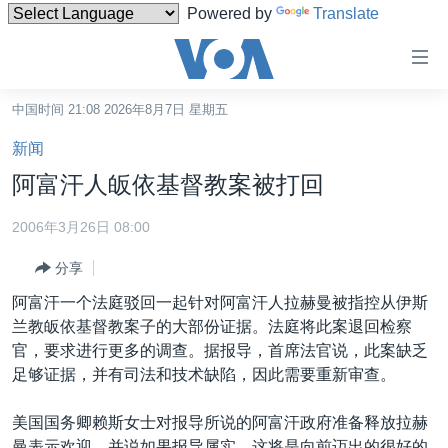
Powered by
Translate
无
障
碍
中国时间 21:08 2026年8月7日 星期五
主页
链
新闻
接
美国
阿富汗人皈依基督教案被打回
跳
中国
转
2006年3月26日 08:00
台湾
到
分享
内
港澳
容
阿富汗一个法庭驳回一起针对阿富汗人拉赫曼被指控从伊斯
国际
跳
兰教皈依基督教案子的大部份证据。法庭将此案退回检察
转
分类新闻
最新国际新闻
官，要求进行更多的调查。据报导，首席法官说，此案缺乏
到
足够证据，并有司法和技术缺陷，因此需要重新审查。
美中关系
印太
经济·金融·贸易
导
航
热点专题
中东
人权·法律·宗教
美国国务卿赖斯女士对报导所说的阿富汗政府准备释放拉赫
跳
曼表示欢迎，并说如果报导属实，这将是向前迈出的很好的