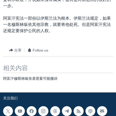
VOA视频
欧洲
科教·文娱·体健
白宫要闻
转
一步。
到
VOA今日焦点
非洲
军事
国会报道
检
阿富汗宪法一部份以伊斯兰法为根本。伊斯兰法规定，如果
中文广播
美洲
劳工
美中关系
索
一名穆斯林皈依其他宗教，就要将他处死。但是阿富汗宪法
全球议题
环境
美国建国250周年
还规定要保护公民的人权。
关注我们
埃博拉疫情
美国之音专访
分享
Follow us
重要讲话与声明
相关内容
台海两岸关系
其他语言网站
南中国海争端
阿富汗穆斯林皈依基督案可能撤诉
关注西藏
关注新疆
关注我们
GEN Z 看美国