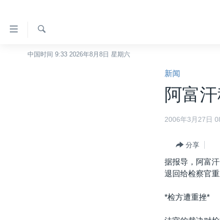
无
障
碍
检
中国时间 9:33 2026年8月8日 星期六
主页
索
链
新闻
美国
接
阿富汗
中国
跳
转
台湾
2006年3月27日 08
到
港澳
内
容
分享
国际
跳
据报导，阿富汗
分类新闻
最新国际新闻
转
退回给检察官重
到
美中关系
印太
经济·金融·贸易
导
*检方遭重挫*
热点专题
中东
人权·法律·宗教
航
跳
VOA视频
欧洲
科教·文娱·体健
白宫要闻