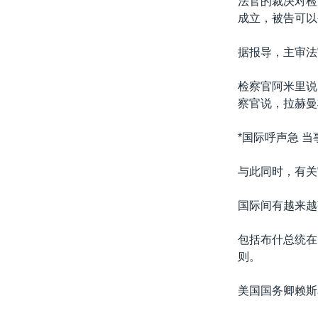
法官的裁决对检
转
成立，被告可以
VOA今日焦点
非洲
军事
国会报道
到
检
中文广播
美洲
劳工
美中关系
据报导，主审法
索
全球议题
环境
美国建国250周年
检察官阿米里说
埃博拉疫情
察官说，拉赫曼
美国之音专访
*国际呼声急 当
重要讲话与声明
与此同时，有关
台海两岸关系
南中国海争端
国际间有越来越
关注西藏
包括布什总统在
关注新疆
则。
GEN Z 看美国
美国国务卿赖斯