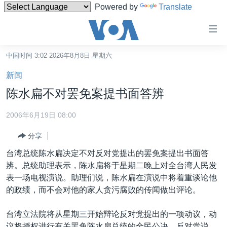
Powered by
Translate
无
障
碍
中国时间 3:02 2026年8月8日 星期六
主页
链
新闻
接
美国
陈水扁不对罢免案提书面答辨
跳
中国
转
2006年6月19日 08:00
台湾
到
分享
内
港澳
容
台湾总统陈水扁决定不对反对党提出的罢免案提出书面答
国际
跳
辨。总统助理表示，陈水扁将于星期二晚上对全台湾人民发
转
分类新闻
最新国际新闻
表一场电视演说。助理们说，陈水扁在演说中将着重谈论他
到
的政绩，而不会对他的家人贪污腐败的传闻做出评论。
美中关系
印太
经济·金融·贸易
导
航
热点专题
中东
人权·法律·宗教
台湾立法院将从星期三开始辩论反对党提出的一项动议，动
跳
议将授权进行有关罢免陈水扁总统的全民公决。反对党说，