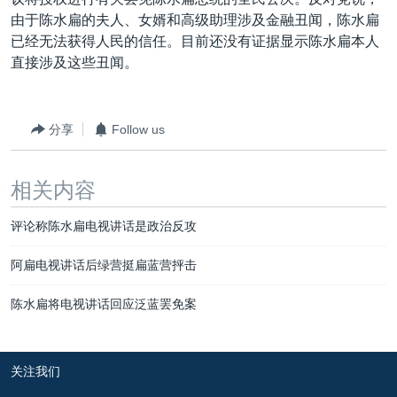
VOA视频
欧洲
科教·文娱·体健
白宫要闻
转
由于陈水扁的夫人、女婿和高级助理涉及金融丑闻，陈水扁
到
VOA今日焦点
非洲
军事
国会报道
已经无法获得人民的信任。目前还没有证据显示陈水扁本人
检
直接涉及这些丑闻。
中文广播
美洲
劳工
美中关系
索
全球议题
环境
美国建国250周年
关注我们
分享
Follow us
埃博拉疫情
美国之音专访
相关内容
重要讲话与声明
评论称陈水扁电视讲话是政治反攻
台海两岸关系
其他语言网站
南中国海争端
阿扁电视讲话后绿营挺扁蓝营抨击
关注西藏
陈水扁将电视讲话回应泛蓝罢免案
关注新疆
GEN Z 看美国
关注我们