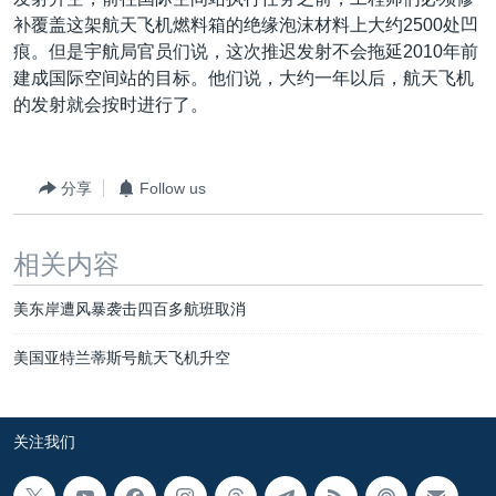
VOA视频
欧洲
科教·文娱·体健
白宫要闻
转
补覆盖这架航天飞机燃料箱的绝缘泡沫材料上大约2500处凹
到
VOA今日焦点
非洲
军事
国会报道
痕。但是宇航局官员们说，这次推迟发射不会拖延2010年前
检
建成国际空间站的目标。他们说，大约一年以后，航天飞机
中文广播
美洲
劳工
美中关系
索
的发射就会按时进行了。
全球议题
环境
美国建国250周年
关注我们
埃博拉疫情
分享
Follow us
美国之音专访
重要讲话与声明
相关内容
台海两岸关系
其他语言网站
美东岸遭风暴袭击四百多航班取消
南中国海争端
美国亚特兰蒂斯号航天飞机升空
关注西藏
关注新疆
关注我们
GEN Z 看美国