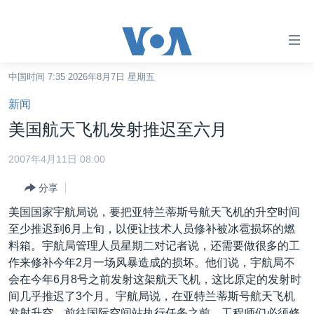
无
障
碍
中国时间 7:35 2026年8月7日 星期五
主页
链
新闻
接
美国
美国航天飞机发射推迟至六月
跳
中国
转
2007年4月11日 08:00
台湾
到
分享
内
港澳
容
美国国家宇航局说，要把亚特兰蒂斯号航天飞机的升空时间
国际
跳
至少推迟到6月上旬，以便让技术人员修补被冰雹损坏的燃
转
分类新闻
最新国际新闻
料箱。宇航局管理人员星期二对记者说，还需要做很多的工
到
作来修补今年2月一场风暴造成的损坏。他们说，宇航局不
美中关系
印太
经济·金融·贸易
导
会在今年6月8号之前发射这架航天飞机，这比原定的发射时
航
热点专题
中东
人权·法律·宗教
间几乎推迟了3个月。宇航局说，在亚特兰蒂斯号航天飞机
跳
发射升空，前往国际空间站执行任务之前，工程师们必须修