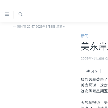
无
障
碍
检
中国时间 20:47 2026年8月8日 星期六
主页
索
链
新闻
美国
接
美东岸
中国
跳
转
台湾
2007年4月16日 08
到
港澳
内
容
分享
国际
跳
猛烈风暴袭击了
分类新闻
最新国际新闻
转
关当局说，这次
到
美中关系
印太
经济·金融·贸易
这次风暴星期五
导
热点专题
中东
人权·法律·宗教
航
天气预报说，美
跳
VOA视频
欧洲
科教·文娱·体健
白宫要闻