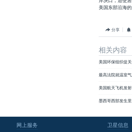
岸决口，迫使居
转
美国东部沿海的
VOA今日焦点
非洲
军事
国会报道
到
检
中文广播
美洲
劳工
美中关系
索
全球议题
环境
美国建国250周年
分享
埃博拉疫情
相关内容
美国之音专访
重要讲话与声明
美国环保组织促关
台海两岸关系
最高法院就温室气
南中国海争端
美国航天飞机发射
关注西藏
墨西哥西部发生里
关注新疆
GEN Z 看美国
网上服务
卫星信息