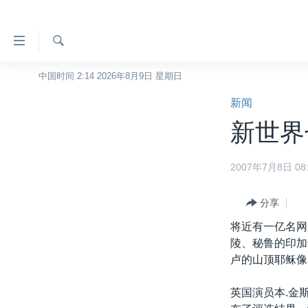
无
障
碍
检
中国时间 2:14 2026年8月9日 星期日
主页
索
链
新闻
美国
接
新世界
中国
跳
转
台湾
2007年7月8日 08:
到
港澳
内
容
分享
国际
跳
将近有一亿名网
分类新闻
最新国际新闻
转
陵、秘鲁的印加
到
美中关系
印太
经济·金融·贸易
卢的山顶耶稣像
导
热点专题
中东
人权·法律·宗教
航
英国演员本.金
跳
VOA视频
欧洲
科教·文娱·体健
白宫要闻