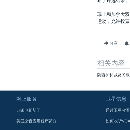
布了评选结果。
转
VOA今日焦点
非洲
军事
国会报道
到
瑞士和加拿大双
检
中文广播
美洲
劳工
美中关系
运动，允许投票
索
全球议题
环境
美国建国250周年
埃博拉疫情
分享
美国之音专访
重要讲话与声明
相关内容
台海两岸关系
陕西护长城及民歌
南中国海争端
关注西藏
网上服务
卫星信息
关注新疆
订阅电邮新闻
通过卫星收看
GEN Z 看美国
美国之音应用程序简介
如何收听VO