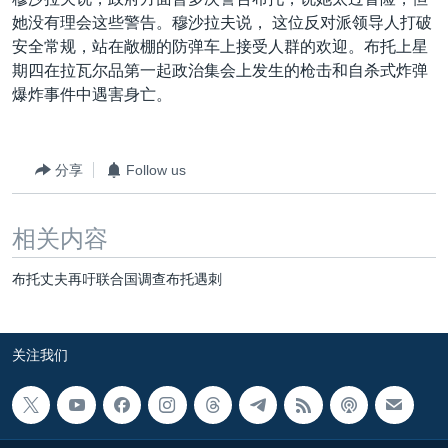
VOA视频
欧洲
科教·文娱·体健
白宫要闻
转
她没有理会这些警告。穆沙拉夫说， 这位反对派领导人打破
到
VOA今日焦点
非洲
军事
国会报道
安全常规，站在敞棚的防弹车上接受人群的欢迎。布托上星
检
期四在拉瓦尔品第一起政治集会上发生的枪击和自杀式炸弹
中文广播
美洲
劳工
美中关系
索
爆炸事件中遇害身亡。
全球议题
环境
美国建国250周年
关注我们
埃博拉疫情
分享
Follow us
美国之音专访
重要讲话与声明
相关内容
台海两岸关系
其他语言网站
布托丈夫再吁联合国调查布托遇刺
南中国海争端
关注西藏
关注我们
关注新疆
GEN Z 看美国