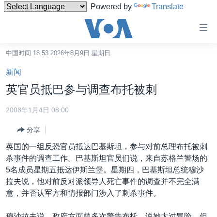
Powered by
Translate
无
障
碍
中国时间 18:53 2026年8月9日 星期日
主页
链
新闻
接
美国
英官员抵巴参与调查布托被刺
跳
中国
转
2008年1月4日 08:00
台湾
到
分享
内
港澳
容
英国的一组反恐官员抵达巴基斯坦，参与对前总理布托被刺
国际
跳
杀事件的调查工作。巴基斯坦官员们说，来自苏格兰警场的
转
分类新闻
最新国际新闻
5名成员星期五抵达伊斯兰堡。星期四，巴基斯坦总统穆沙
到
拉夫说，他对前反对派领导人死亡事件的调查并不完全满
美中关系
印太
经济·金融·贸易
导
意，并否认军方和情报部门涉入了刺杀事件。
航
热点专题
中东
人权·法律·宗教
跳
穆沙拉夫说，政府方面曾多次警告布托，说她太过冒险，但