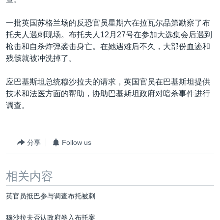
VOA视频
欧洲
科教·文娱·体健
白宫要闻
转
到
VOA今日焦点
非洲
军事
国会报道
一批英国苏格兰场的反恐官员星期六在拉瓦尔品第勘察了布
检
托夫人遇刺现场。布托夫人12月27号在参加大选集会后遇到
中文广播
美洲
劳工
美中关系
索
枪击和自杀炸弹袭击身亡。在她遇难后不久，大部份血迹和
全球议题
环境
美国建国250周年
残骸就被冲洗掉了。
关注我们
埃博拉疫情
应巴基斯坦总统穆沙拉夫的请求，英国官员在巴基斯坦提供
美国之音专访
技术和法医方面的帮助，协助巴基斯坦政府对暗杀事件进行
调查。
重要讲话与声明
台海两岸关系
其他语言网站
分享
Follow us
南中国海争端
关注西藏
相关内容
关注新疆
英官员抵巴参与调查布托被刺
GEN Z 看美国
穆沙拉夫否认政府卷入布托案