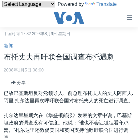
Powered by
Translate
无
障
碍
中国时间 17:32 2026年8月9日 星期日
主页
链
新闻
接
美国
布托丈夫再吁联合国调查布托遇刺
跳
中国
转
2008年1月5日 08:00
台湾
到
分享
内
港澳
容
已故巴基斯坦反对党领导人、前总理布托夫人的丈夫阿西夫.
国际
跳
阿里.扎尔达里再次呼吁联合国对布托夫人的死亡进行调查。
转
分类新闻
最新国际新闻
到
扎尔达里星期六在《华盛顿邮报》发表的文章中说，巴基斯
美中关系
印太
经济·金融·贸易
导
坦政府的调查没有可信度。他说：“谁也不会让狐狸看守鸡
航
热点专题
中东
人权·法律·宗教
窝。”扎尔达里还敦促美国和英国支持他呼吁联合国进行调
跳
查。