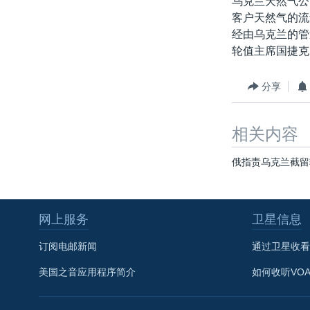
乌克兰天然气公
转
客户天然气的流量
VOA今日焦点
非洲
军事
国会报道
到
经由乌克兰的管
检
中文广播
美洲
劳工
美中关系
轮值主席国捷克
索
全球议题
环境
美国建国250周年
分享
埃博拉疫情
美国之音专访
相关内容
重要讲话与声明
俄指责乌克兰截留
台海两岸关系
南中国海争端
网上服务
卫星信息
关注西藏
关注新疆
订阅电邮新闻
通过卫星收看
GEN Z 看美国
美国之音应用程序简介
如何收听VO