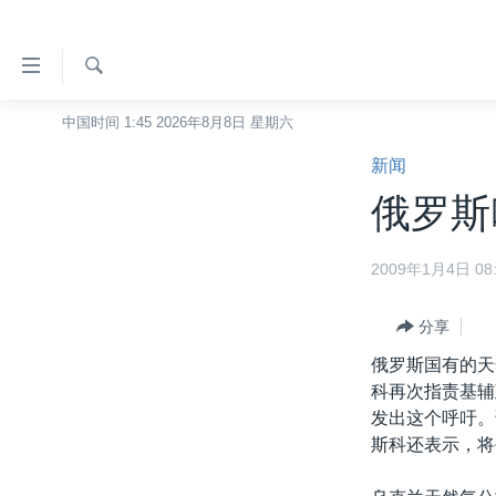
无
障
碍
检
中国时间 1:45 2026年8月8日 星期六
主页
索
链
新闻
美国
接
俄罗斯
中国
跳
转
台湾
2009年1月4日 08:
到
港澳
内
容
分享
国际
跳
俄罗斯国有的天
分类新闻
最新国际新闻
转
科再次指责基辅
到
美中关系
印太
经济·金融·贸易
发出这个呼吁。
导
斯科还表示，将
热点专题
中东
人权·法律·宗教
航
跳
VOA视频
欧洲
科教·文娱·体健
白宫要闻