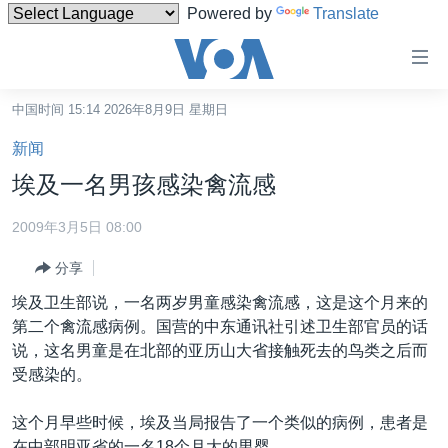
Powered by
Translate
无
障
碍
中国时间 15:14 2026年8月9日 星期日
主页
链
新闻
接
美国
埃及一名男孩感染禽流感
跳
中国
转
2009年3月5日 08:00
台湾
到
分享
内
港澳
容
埃及卫生部说，一名两岁男童感染禽流感，这是这个月来的
国际
跳
第二个禽流感病例。国营的中东通讯社引述卫生部官员的话
转
分类新闻
最新国际新闻
说，这名男童是在北部的亚历山大省接触死去的鸟类之后而
到
受感染的。
美中关系
印太
经济·金融·贸易
导
航
热点专题
中东
人权·法律·宗教
这个月早些时候，埃及当局报告了一个类似的病例，患者是
跳
在中部明亚省的一名18个月大的男婴。