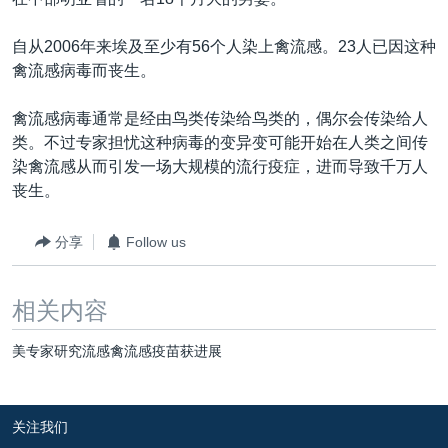
VOA视频
欧洲
科教·文娱·体健
白宫要闻
转
到
VOA今日焦点
非洲
军事
国会报道
自从2006年来埃及至少有56个人染上禽流感。23人已因这种
检
禽流感病毒而丧生。
中文广播
美洲
劳工
美中关系
索
全球议题
环境
美国建国250周年
禽流感病毒通常是经由鸟类传染给鸟类的，偶尔会传染给人
关注我们
类。不过专家担忧这种病毒的变异变可能开始在人类之间传
埃博拉疫情
染禽流感从而引发一场大规模的流行疫症，进而导致千万人
美国之音专访
丧生。
重要讲话与声明
分享
Follow us
台海两岸关系
其他语言网站
南中国海争端
相关内容
关注西藏
美专家研究流感禽流感疫苗获进展
关注新疆
GEN Z 看美国
关注我们