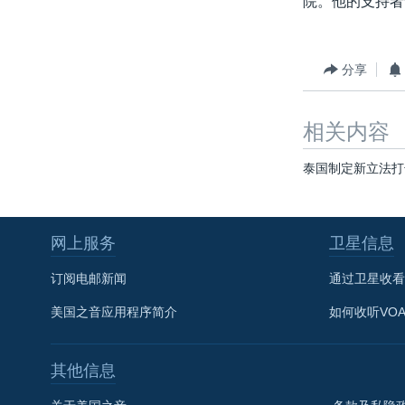
院。他的支持者
转
VOA今日焦点
非洲
军事
国会报道
到
检
中文广播
美洲
劳工
美中关系
分享
索
全球议题
环境
美国建国250周年
埃博拉疫情
相关内容
美国之音专访
泰国制定新立法打
重要讲话与声明
台海两岸关系
网上服务
卫星信息
南中国海争端
订阅电邮新闻
通过卫星收看
关注西藏
美国之音应用程序简介
如何收听VO
关注新疆
GEN Z 看美国
其他信息