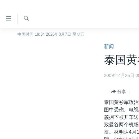
无
障
碍
检
中国时间 19:34 2026年8月7日 星期五
主页
索
链
新闻
美国
接
泰国黄
中国
跳
转
台湾
2009年4月25日 08
到
港澳
内
容
分享
国际
跳
泰国黄衫军政治
分类新闻
最新国际新闻
转
图中受伤。电视
到
美中关系
印太
经济·金融·贸易
簇拥下被开车送
导
致曼谷两个机场
热点专题
中东
人权·法律·宗教
航
友。林明达4月
跳
VOA视频
欧洲
科教·文娱·体健
白宫要闻