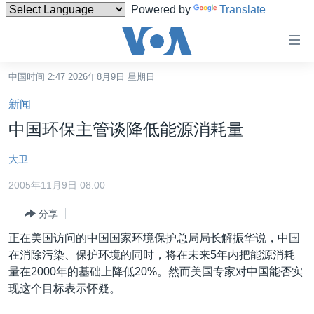
Powered by
Translate
无
障
碍
中国时间 2:47 2026年8月9日 星期日
主页
链
新闻
接
美国
中国环保主管谈降低能源消耗量
跳
中国
转
大卫
台湾
到
2005年11月9日 08:00
内
港澳
容
分享
国际
跳
正在美国访问的中国国家环境保护总局局长解振华说，中国
转
分类新闻
最新国际新闻
在消除污染、保护环境的同时，将在未来5年内把能源消耗
到
美中关系
印太
经济·金融·贸易
量在2000年的基础上降低20%。然而美国专家对中国能否实
导
现这个目标表示怀疑。
航
热点专题
中东
人权·法律·宗教
跳