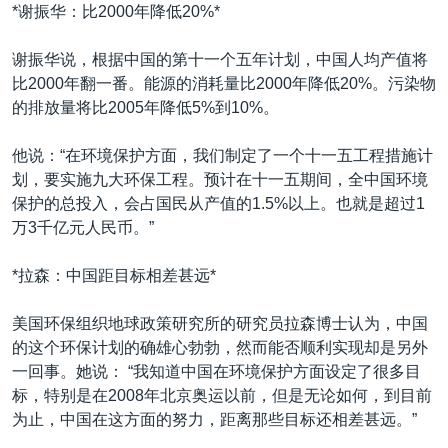
VOA视频
欧洲
科教·文娱·体健
白宫要闻
*谢振华：比2000年降低20%*
转
到
VOA今日焦点
非洲
军事
国会报道
谢振华说，根据中国的第十一个五年计划，中国人均产值将
检
中文广播
美洲
劳工
美中关系
比2000年翻一番。能源的消耗量比2000年降低20%。污染物
索
的排放量将比2005年降低5%到10%。
全球议题
环境
美国建国250周年
关注我们
埃博拉疫情
他说：“在环境保护方面，我们制定了一个十一五工程措施计
划，要实施九大环保工程。预计在十一五期间，全中国环境
美国之音专访
保护的总投入，会占国民从产值的1.5%以上。也就是超过1
重要讲话与声明
万3千亿元人民币。”
台海两岸关系
其他语言网站
*拉森：中国距目标相差甚远*
南中国海争端
美国环保组织地球政策研究所的研究员拉森博士认为，中国
关注西藏
的这个环保计划的确雄心勃勃，然而能否顺利实现却是另外
关注新疆
一回事。她说： “我知道中国在环境保护方面设定了很多目
标，特别是在2008年北京奥运以前，但是无论如何，到目前
GEN Z 看美国
为止，中国在这方面的努力，距离那些目标还相差甚远。”