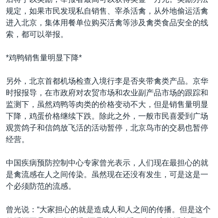
VOA视频
欧洲
科教·文娱·体健
白宫要闻
转
规定，如果市民发现私自销售、宰杀活禽，从外地偷运活禽
到
VOA今日焦点
非洲
军事
国会报道
进入北京，集体用餐单位购买活禽等涉及禽类食品安全的线
检
索，都可以举报。
中文广播
美洲
劳工
美中关系
索
全球议题
环境
美国建国250周年
*鸡鸭销售量明显下降*
关注我们
埃博拉疫情
另外，北京首都机场检查入境行李是否夹带禽类产品。京华
美国之音专访
时报报导，在市政府对农贸市场和农业副产品市场的跟踪和
监测下，虽然鸡鸭等肉类的价格变动不大，但是销售量明显
重要讲话与声明
下降，鸡蛋价格继续下跌。除此之外，一般市民喜爱到广场
台海两岸关系
观赏鸽子和信鸽放飞活的活动暂停，北京鸟市的交易也暂停
其他语言网站
经营。
南中国海争端
关注西藏
中国疾病预防控制中心专家曾光表示，人们现在最担心的就
是禽流感在人之间传染。虽然现在还没有发生，可是这是一
关注新疆
个必须防范的流感。
GEN Z 看美国
曾光说：“大家担心的就是造成人和人之间的传播。但是这个