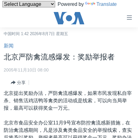
Powered by
Translate
无
障
碍
中国时间 1:42 2026年8月7日 星期五
主页
链
新闻
接
美国
北京严防禽流感爆发：奖励举报者
跳
中国
转
2005年11月10日 08:00
台湾
到
分享
内
港澳
容
北京提出奖励办法，严防禽流感爆发，如果市民发现私自宰
国际
跳
杀、销售活鸡活鸭等禽类的活动或是线索，可以向当局举
转
分类新闻
最新国际新闻
报，最高可以获得奖金一万元。
到
美中关系
印太
经济·金融·贸易
导
北京市食品安全办公室11月9号宣布防控禽流感新措施，在
航
热点专题
中东
人权·法律·宗教
防治禽流感期间，凡是涉及禽类食品安全的举报线索，查实
跳
后将予以奖励，举报者最高可以获得奖金一万元。奖励办法