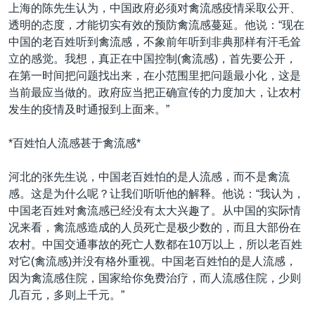
VOA视频
欧洲
科教·文娱·体健
白宫要闻
上海的陈先生认为，中国政府必须对禽流感疫情采取公开、
转
透明的态度，才能切实有效的预防禽流感蔓延。他说：“现在
到
VOA今日焦点
非洲
军事
国会报道
中国的老百姓听到禽流感，不象前年听到非典那样有汗毛耸
检
中文广播
美洲
劳工
美中关系
立的感觉。我想，真正在中国控制(禽流感)，首先要公开，
索
在第一时间把问题找出来，在小范围里把问题最小化，这是
全球议题
环境
美国建国250周年
当前最应当做的。政府应当把正确宣传的力度加大，让农村
关注我们
埃博拉疫情
发生的疫情及时通报到上面来。”
美国之音专访
*百姓怕人流感甚于禽流感*
重要讲话与声明
河北的张先生说，中国老百姓怕的是人流感，而不是禽流
台海两岸关系
其他语言网站
感。这是为什么呢？让我们听听他的解释。他说：“我认为，
南中国海争端
中国老百姓对禽流感已经没有太大兴趣了。从中国的实际情
况来看，禽流感造成的人员死亡是极少数的，而且大部份在
关注西藏
农村。中国交通事故的死亡人数都在10万以上，所以老百姓
关注新疆
对它(禽流感)并没有格外重视。中国老百姓怕的是人流感，
因为禽流感住院，国家给你免费治疗，而人流感住院，少则
GEN Z 看美国
几百元，多则上千元。”