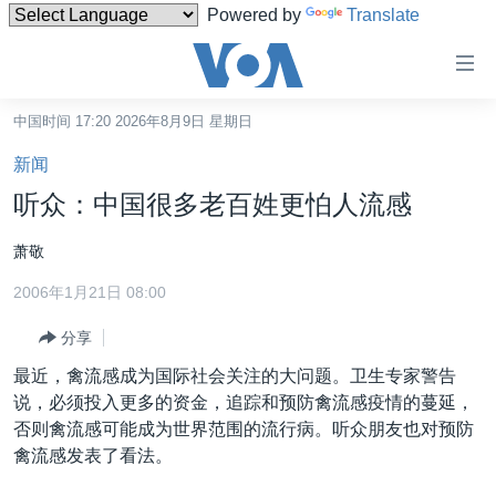
Powered by
Translate
无
障
碍
中国时间 17:20 2026年8月9日 星期日
主页
链
新闻
接
美国
听众：中国很多老百姓更怕人流感
跳
中国
转
萧敬
台湾
到
2006年1月21日 08:00
内
港澳
容
分享
国际
跳
最近，禽流感成为国际社会关注的大问题。卫生专家警告
转
分类新闻
最新国际新闻
说，必须投入更多的资金，追踪和预防禽流感疫情的蔓延，
到
美中关系
印太
经济·金融·贸易
否则禽流感可能成为世界范围的流行病。听众朋友也对预防
导
禽流感发表了看法。
航
热点专题
中东
人权·法律·宗教
跳