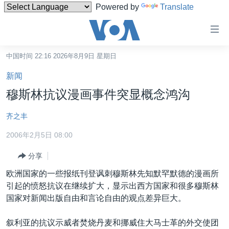
Powered by
Translate
无
障
碍
中国时间 22:16 2026年8月9日 星期日
主页
链
新闻
接
美国
穆斯林抗议漫画事件突显概念鸿沟
跳
中国
转
齐之丰
台湾
到
2006年2月5日 08:00
内
港澳
容
分享
国际
跳
欧洲国家的一些报纸刊登讽刺穆斯林先知默罕默德的漫画所
转
分类新闻
最新国际新闻
引起的愤怒抗议在继续扩大，显示出西方国家和很多穆斯林
到
美中关系
印太
经济·金融·贸易
国家对新闻出版自由和言论自由的观点差异巨大。
导
航
热点专题
中东
人权·法律·宗教
叙利亚的抗议示威者焚烧丹麦和挪威住大马士革的外交使团
跳