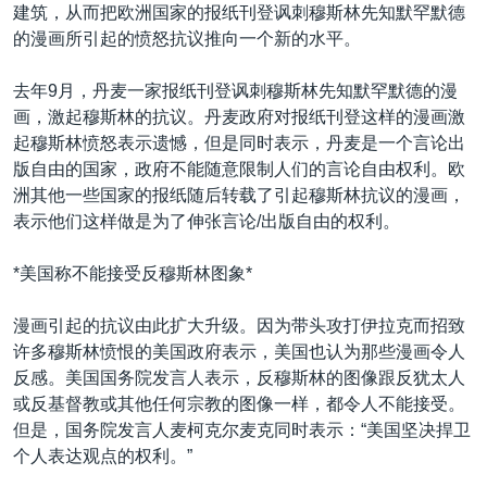
VOA视频
欧洲
科教·文娱·体健
白宫要闻
建筑，从而把欧洲国家的报纸刊登讽刺穆斯林先知默罕默德
转
的漫画所引起的愤怒抗议推向一个新的水平。
到
VOA今日焦点
非洲
军事
国会报道
检
中文广播
美洲
劳工
美中关系
去年9月，丹麦一家报纸刊登讽刺穆斯林先知默罕默德的漫
索
画，激起穆斯林的抗议。丹麦政府对报纸刊登这样的漫画激
全球议题
环境
美国建国250周年
起穆斯林愤怒表示遗憾，但是同时表示，丹麦是一个言论出
关注我们
埃博拉疫情
版自由的国家，政府不能随意限制人们的言论自由权利。欧
洲其他一些国家的报纸随后转载了引起穆斯林抗议的漫画，
美国之音专访
表示他们这样做是为了伸张言论/出版自由的权利。
重要讲话与声明
*美国称不能接受反穆斯林图象*
台海两岸关系
其他语言网站
南中国海争端
漫画引起的抗议由此扩大升级。因为带头攻打伊拉克而招致
许多穆斯林愤恨的美国政府表示，美国也认为那些漫画令人
关注西藏
反感。美国国务院发言人表示，反穆斯林的图像跟反犹太人
关注新疆
或反基督教或其他任何宗教的图像一样，都令人不能接受。
但是，国务院发言人麦柯克尔麦克同时表示：“美国坚决捍卫
GEN Z 看美国
个人表达观点的权利。”