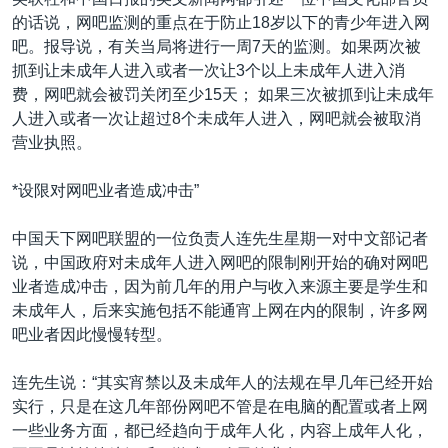
VOA视频
欧洲
科教·文娱·体健
白宫要闻
转
的话说，网吧监测的重点在于防止18岁以下的青少年进入网
到
VOA今日焦点
非洲
军事
国会报道
吧。报导说，有关当局将进行一周7天的监测。如果两次被
检
抓到让未成年人进入或者一次让3个以上未成年人进入消
中文广播
美洲
劳工
美中关系
索
费，网吧就会被罚关闭至少15天； 如果三次被抓到让未成年
全球议题
环境
美国建国250周年
人进入或者一次让超过8个未成年人进入，网吧就会被取消
关注我们
营业执照。
埃博拉疫情
美国之音专访
*设限对网吧业者造成冲击”
重要讲话与声明
中国天下网吧联盟的一位负责人连先生星期一对中文部记者
台海两岸关系
说，中国政府对未成年人进入网吧的限制刚开始的确对网吧
其他语言网站
业者造成冲击，因为前几年的用户与收入来源主要是学生和
南中国海争端
未成年人，后来实施包括不能通宵上网在内的限制，许多网
关注西藏
吧业者因此慢慢转型。
关注新疆
连先生说：“其实宵禁以及未成年人的法规在早几年已经开始
GEN Z 看美国
实行，只是在这几年部份网吧不管是在电脑的配置或者上网
一些业务方面，都已经趋向于成年人化，内容上成年人化，