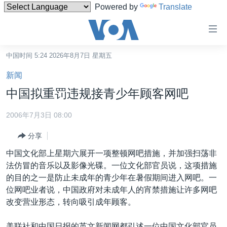
Powered by
Translate
无
障
碍
中国时间 5:24 2026年8月7日 星期五
主页
链
新闻
接
美国
中国拟重罚违规接青少年顾客网吧
跳
中国
转
2006年7月3日 08:00
台湾
到
分享
内
港澳
容
中国文化部上星期六展开一项整顿网吧措施，并加强扫荡非
国际
跳
法仿冒的音乐以及影像光碟。一位文化部官员说，这项措施
转
分类新闻
最新国际新闻
的目的之一是防止未成年的青少年在暑假期间进入网吧。一
到
位网吧业者说，中国政府对未成年人的宵禁措施让许多网吧
美中关系
印太
经济·金融·贸易
导
改变营业形态，转向吸引成年顾客。
航
热点专题
中东
人权·法律·宗教
跳
美联社和中国日报的英文新闻网都引述一位中国文化部官员