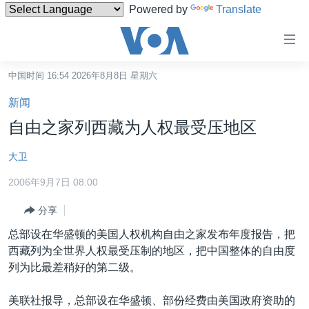
Powered by
Translate
无
障
碍
中国时间 16:54 2026年8月8日 星期六
主页
链
新闻
接
美国
自由之家列西藏为人权最受压地区
跳
中国
转
大卫
台湾
到
2006年9月7日 08:00
内
港澳
容
分享
国际
跳
总部设在华盛顿的美国人权机构自由之家发布年度报告，把
转
分类新闻
最新国际新闻
西藏列为全世界人权最受压制的地区，把中国整体的自由度
到
美中关系
印太
经济·金融·贸易
列为比最差稍好的第二级。
导
航
热点专题
中东
人权·法律·宗教
美联社报导，总部设在华盛顿、部份经费由美国政府资助的
跳