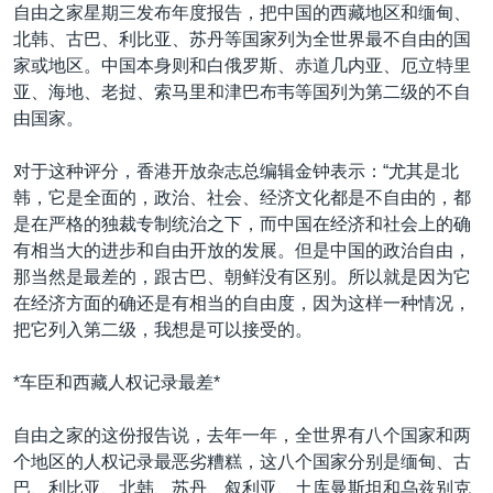
VOA视频
欧洲
科教·文娱·体健
白宫要闻
自由之家星期三发布年度报告，把中国的西藏地区和缅甸、
转
北韩、古巴、利比亚、苏丹等国家列为全世界最不自由的国
到
VOA今日焦点
非洲
军事
国会报道
家或地区。中国本身则和白俄罗斯、赤道几内亚、厄立特里
检
中文广播
美洲
劳工
美中关系
亚、海地、老挝、索马里和津巴布韦等国列为第二级的不自
索
由国家。
全球议题
环境
美国建国250周年
关注我们
埃博拉疫情
对于这种评分，香港开放杂志总编辑金钟表示：“尤其是北
韩，它是全面的，政治、社会、经济文化都是不自由的，都
美国之音专访
是在严格的独裁专制统治之下，而中国在经济和社会上的确
重要讲话与声明
有相当大的进步和自由开放的发展。但是中国的政治自由，
那当然是最差的，跟古巴、朝鲜没有区别。所以就是因为它
台海两岸关系
其他语言网站
在经济方面的确还是有相当的自由度，因为这样一种情况，
南中国海争端
把它列入第二级，我想是可以接受的。
关注西藏
*车臣和西藏人权记录最差*
关注新疆
自由之家的这份报告说，去年一年，全世界有八个国家和两
GEN Z 看美国
个地区的人权记录最恶劣糟糕，这八个国家分别是缅甸、古
巴、利比亚、北韩、苏丹、叙利亚、土库曼斯坦和乌兹别克