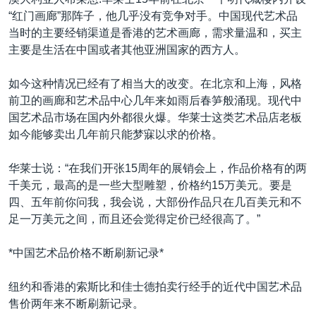
VOA视频
欧洲
科教·文娱·体健
白宫要闻
转
“红门画廊”那阵子，他几乎没有竞争对手。中国现代艺术品
到
VOA今日焦点
非洲
军事
国会报道
当时的主要经销渠道是香港的艺术画廊，需求量温和，买主
检
主要是生活在中国或者其他亚洲国家的西方人。
中文广播
美洲
劳工
美中关系
索
全球议题
环境
美国建国250周年
如今这种情况已经有了相当大的改变。在北京和上海，风格
关注我们
前卫的画廊和艺术品中心几年来如雨后春笋般涌现。现代中
埃博拉疫情
国艺术品市场在国内外都很火爆。华莱士这类艺术品店老板
美国之音专访
如今能够卖出几年前只能梦寐以求的价格。
重要讲话与声明
华莱士说：“在我们开张15周年的展销会上，作品价格有的两
台海两岸关系
千美元，最高的是一些大型雕塑，价格约15万美元。要是
其他语言网站
四、五年前你问我，我会说，大部份作品只在几百美元和不
南中国海争端
足一万美元之间，而且还会觉得定价已经很高了。”
关注西藏
*中国艺术品价格不断刷新记录*
关注新疆
GEN Z 看美国
纽约和香港的索斯比和佳士德拍卖行经手的近代中国艺术品
售价两年来不断刷新记录。