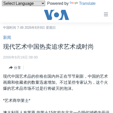
Powered by
Translate
无
障
碍
中国时间 7:49 2026年8月9日 星期日
主页
链
新闻
接
美国
现代艺术中国热卖追求艺术成时尚
跳
中国
转
2006年9月19日 08:00
台湾
到
分享
内
港澳
容
现代中国艺术品的价格在国内外正在节节刷新，中国的艺术
国际
跳
画廊和收藏者的数量迅速增加。不过某些专家认为，这个火
转
分类新闻
最新国际新闻
爆的艺术品市场不过是行将破灭的泡沫。
到
美中关系
印太
经济·金融·贸易
导
*艺术商华莱士*
航
热点专题
中东
人权·法律·宗教
跳
澳大利亚人布莱恩.华莱士15年前在北京一个明代城楼内开设