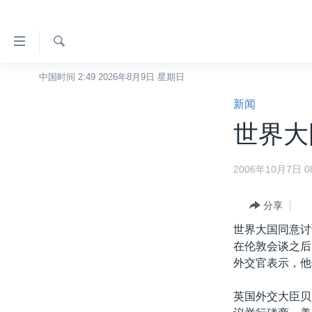
无
障
碍
检
中国时间 2:49 2026年8月9日 星期日
主页
索
链
新闻
美国
接
世界大
中国
跳
转
台湾
2006年10月7日 08
到
港澳
内
容
分享
国际
跳
世界大国同意讨
分类新闻
最新国际新闻
转
在伦敦会谈之后
到
美中关系
印太
经济·金融·贸易
外交官表示，他
导
热点专题
中东
人权·法律·宗教
航
英国外交大臣贝
跳
VOA视频
欧洲
科教·文娱·体健
白宫要闻