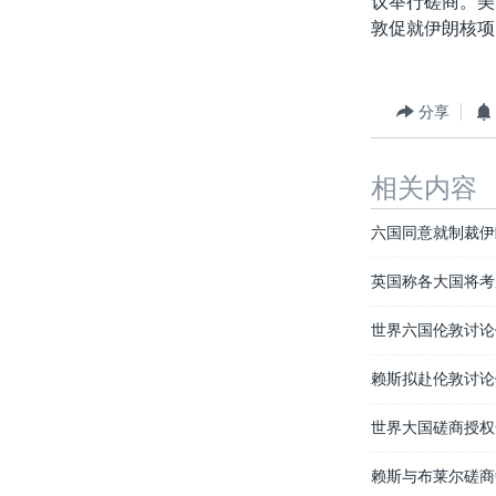
议举行磋商。美
转
敦促就伊朗核项
VOA今日焦点
非洲
军事
国会报道
到
检
中文广播
美洲
劳工
美中关系
索
全球议题
环境
美国建国250周年
分享
埃博拉疫情
相关内容
美国之音专访
重要讲话与声明
六国同意就制裁伊
台海两岸关系
英国称各大国将考
南中国海争端
世界六国伦敦讨论
关注西藏
赖斯拟赴伦敦讨论
关注新疆
世界大国磋商授权
GEN Z 看美国
赖斯与布莱尔磋商