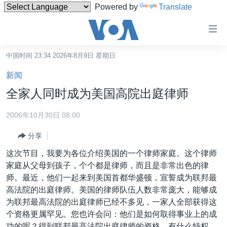
Powered by
Translate
无
障
碍
中国时间 23:34 2026年8月9日 星期日
主页
链
新闻
接
美国
全家人同时成为美国高院出庭律师
跳
中国
转
2006年10月30日 08:00
台湾
到
分享
内
港澳
容
这次节目，我要为各位介绍美国的一个律师家庭。这个律师
国际
跳
家庭从父母到孩子，个个都是律师，而且是非常出色的律
转
分类新闻
最新国际新闻
师。最近，他们一起来到美国首都华盛顿，宣誓成为联邦最
到
高法院的出庭律师。美国的律师队伍人数非常庞大，能够成
美中关系
印太
经济·金融·贸易
导
为联邦最高法院的出庭律师已经不多见，一家人全部获得这
航
热点专题
中东
人权·法律·宗教
个资格更属罕见。您也许会问：他们是如何取得事业上的成
跳
功的呢？得到联邦最高法院出庭律师的资格，有什么特权