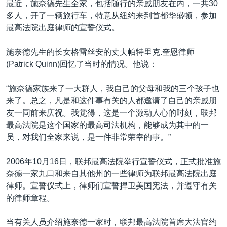
最近，施奈德先生全家，包括随行的亲戚朋友在内，一共30
多人，开了一辆旅行车，特意从纽约来到首都华盛顿，参加
最高法院出庭律师的宣誓仪式。
施奈德先生的长女格雷丝安的丈夫帕特里克.奎恩律师
(Patrick Quinn)回忆了当时的情况。他说：
“施奈德家族来了一大群人，我自己的父母和我的三个孩子也
来了。总之，凡是和这件事有关的人都邀请了自己的亲戚朋
友一同前来庆祝。我觉得，这是一个激动人心的时刻，联邦
最高法院是这个国家的最高司法机构，能够成为其中的一
员，对我们全家来说，是一件非常荣幸的事。”
2006年10月16日，联邦最高法院举行宣誓仪式，正式批准施
奈德一家九口和来自其他州的一些律师为联邦最高法院出庭
律师。宣誓仪式上，律师们宣誓捍卫美国宪法，并遵守有关
的律师章程。
当有关人员介绍施奈德一家时，联邦最高法院首席大法官约