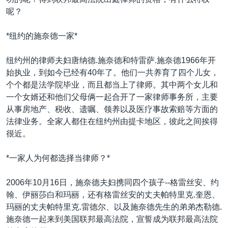
VOA视频
欧洲
科教·文娱·体健
白宫要闻
转
呢？
到
VOA今日焦点
非洲
军事
国会报道
检
*纽约的施奈德一家*
中文广播
美洲
劳工
美中关系
索
全球议题
环境
美国建国250周年
纽约州的律师夫妇唐纳德.施奈德和特雷萨.施奈德1966年开
关注我们
始执业，到如今已经有40年了。他们一共养育了四个儿女，
埃博拉疫情
个个都是法学院毕业，而且都当上了律师。其中两个女儿和
美国之音专访
一个女婿还和他们父母俩一起合开了一家律师事务所，主要
从事房地产、税收、遗嘱、领养以及医疗事故索赔等方面的
重要讲话与声明
法律业务。全家人都住在纽约州由提卡地区，彼此之间挨得
台海两岸关系
很近。
其他语言网站
南中国海争端
*一家人为何都选择当律师？*
关注西藏
2006年10月16日，施奈德夫妇携同四个孩子--格雷丝安、约
关注新疆
翰、伊丽莎白和玛丽，还有格雷丝安的丈夫帕特里克.奎恩、
GEN Z 看美国
玛丽的丈夫帕特里克.雷德尔、以及施奈德先生的弟弟杰勒德.
施奈德一起来到美国联邦最高法院，宣誓成为联邦最高法院