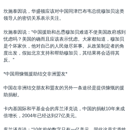
坎施泰因说，华盛顿应该对中国同津巴布韦总统穆加贝这类
领导人的密切关系表示关注。
坎施泰因说：“中国援助和怂恿穆加贝难道不使美国政府感到
忧虑吗？美国的确而且应该表示忧虑。大家都知道，穆加贝
是个坏家伙，他对自己的人民做尽坏事。从政策制定者的角
度出发，假如北京支持和帮助穆加贝，其结果将会适得其
反。”
*中国用慷慨援助结交非洲盟友*
中国在非洲结交朋友和盟友的另外一条途径是提供慷慨的援
助捐献。
卡内基国际和平基金会的库兰泽克说，中国的捐献10年来成
倍增长，2004年已经达到27亿美元。
库兰泽克说：“10年前的数字只有一亿美元，因此这是实质性