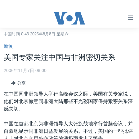
无
障
碍
中国时间 0:43 2026年8月8日 星期六
主页
链
新闻
接
美国
美国专家关注中国与非洲密切关系
跳
中国
转
2006年11月7日 08:00
台湾
到
分享
内
港澳
容
在中国同非洲领导人举行高峰会议之际，美国有关专家说，
国际
跳
他们对北京愿意同非洲大陆那些不光彩国家保持紧密关系深
转
分类新闻
最新国际新闻
感关切。
到
美中关系
印太
经济·金融·贸易
导
中国在首都北京为非洲领导人大张旗鼓地举行首脑会议，并
航
热点专题
中东
人权·法律·宗教
自豪地显示同非洲日益发展的关系。不过，美国的一些批评
跳
人士对北京实用外交政策的消极面发出了警告。