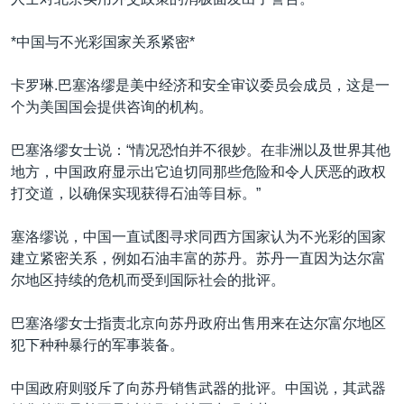
VOA视频
欧洲
科教·文娱·体健
白宫要闻
转
到
VOA今日焦点
非洲
军事
国会报道
*中国与不光彩国家关系紧密*
检
中文广播
美洲
劳工
美中关系
索
卡罗琳.巴塞洛缪是美中经济和安全审议委员会成员，这是一
全球议题
环境
美国建国250周年
个为美国国会提供咨询的机构。
关注我们
埃博拉疫情
巴塞洛缪女士说：“情况恐怕并不很妙。在非洲以及世界其他
美国之音专访
地方，中国政府显示出它迫切同那些危险和令人厌恶的政权
打交道，以确保实现获得石油等目标。”
重要讲话与声明
台海两岸关系
塞洛缪说，中国一直试图寻求同西方国家认为不光彩的国家
其他语言网站
建立紧密关系，例如石油丰富的苏丹。苏丹一直因为达尔富
南中国海争端
尔地区持续的危机而受到国际社会的批评。
关注西藏
巴塞洛缪女士指责北京向苏丹政府出售用来在达尔富尔地区
关注新疆
犯下种种暴行的军事装备。
GEN Z 看美国
中国政府则驳斥了向苏丹销售武器的批评。中国说，其武器