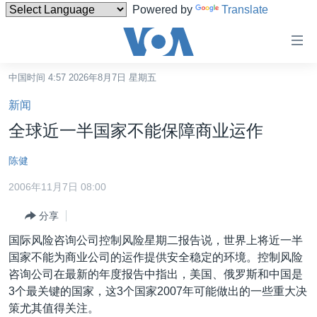
Powered by
Translate
无
障
碍
中国时间 4:57 2026年8月7日 星期五
主页
链
新闻
接
美国
全球近一半国家不能保障商业运作
跳
中国
转
陈健
台湾
到
2006年11月7日 08:00
内
港澳
容
分享
国际
跳
国际风险咨询公司控制风险星期二报告说，世界上将近一半
转
分类新闻
最新国际新闻
国家不能为商业公司的运作提供安全稳定的环境。控制风险
到
美中关系
印太
经济·金融·贸易
咨询公司在最新的年度报告中指出，美国、俄罗斯和中国是
导
3个最关键的国家，这3个国家2007年可能做出的一些重大决
航
热点专题
中东
人权·法律·宗教
策尤其值得关注。
跳