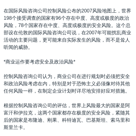
VOA视频
欧洲
科教·文娱·体健
白宫要闻
转
在国际风险咨询公司控制风险公布的2007风险地图上，世界
到
VOA今日焦点
非洲
军事
国会报道
198个接受调查的国家有96个存在中度、高度或极度的政治
检
中文广播
美洲
劳工
美中关系
风险，78个国家存在中度、高度或极度的安全风险。这个总
索
部设在伦敦的国际风险咨询公司说，在2007年可能扰乱商业
全球议题
环境
美国建国250周年
活动的主要问题，更可能来自实际发生的风险，而不是耸人
关注我们
埃博拉疫情
听闻的威胁。
美国之音专访
*商业运作要考虑安全及政治风险*
重要讲话与声明
控制风险咨询公司认为，商业公司在进行规划时必须把安全
台海两岸关系
其他语言网站
和政治风险考虑在内，特别是对于恐怖主义必须像对待其他
南中国海争端
任何风险一样，在制定企业计划时详尽地安排好应对措施。
关注西藏
根据控制风险咨询公司的评估，世界上风险最大的国家是阿
关注新疆
富汗和伊拉克，这两个国家都存在极度的安全风险，紧随其
后的国家是布隆迪、刚果、科特迪瓦、巴基斯坦、索马里和
GEN Z 看美国
斯里兰卡。