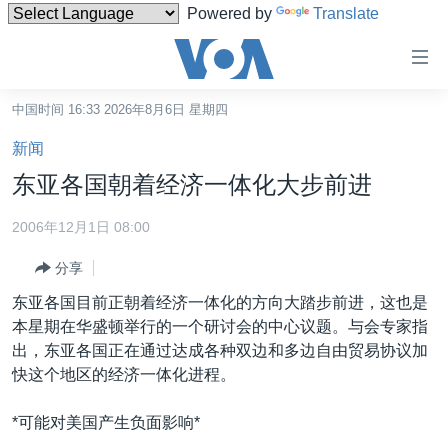
Powered by
Translate
无
障
碍
中国时间 16:33 2026年8月6日 星期四
主页
链
新闻
接
美国
东亚各国朝着经济一体化大步前进
跳
中国
转
2006年12月1日 08:00
台湾
到
分享
内
港澳
容
东亚各国目前正朝着经济一体化的方向大踏步前进，这也是
国际
跳
本星期在华盛顿举行的一个研讨会的中心议题。与会专家指
转
分类新闻
最新国际新闻
出，东亚各国正在通过达成各种双边和多边自由贸易协议加
到
快这个地区的经济一体化进程。
美中关系
印太
经济·金融·贸易
导
航
热点专题
中东
人权·法律·宗教
*可能对美国产生负面影响*
跳