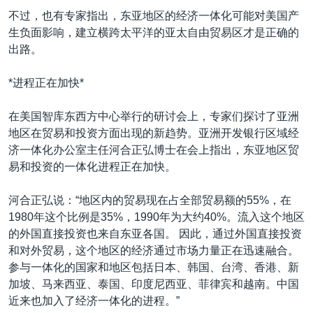
VOA视频
欧洲
科教·文娱·体健
白宫要闻
转
不过，也有专家指出，东亚地区的经济一体化可能对美国产
到
VOA今日焦点
非洲
军事
国会报道
生负面影响，建立横跨太平洋的亚太自由贸易区才是正确的
检
出路。
中文广播
美洲
劳工
美中关系
索
全球议题
环境
美国建国250周年
*进程正在加快*
关注我们
埃博拉疫情
在美国智库东西方中心举行的研讨会上，专家们探讨了亚洲
美国之音专访
地区在贸易和投资方面出现的新趋势。亚洲开发银行区域经
济一体化办公室主任河合正弘博士在会上指出，东亚地区贸
重要讲话与声明
易和投资的一体化进程正在加快。
台海两岸关系
其他语言网站
河合正弘说：“地区内的贸易现在占全部贸易额的55%，在
南中国海争端
1980年这个比例是35%，1990年为大约40%。流入这个地区
关注西藏
的外国直接投资也来自东亚各国。 因此，通过外国直接投资
和对外贸易，这个地区的经济通过市场力量正在迅速融合。
关注新疆
参与一体化的国家和地区包括日本、韩国、台湾、香港、新
GEN Z 看美国
加坡、马来西亚、泰国、印度尼西亚、菲律宾和越南。中国
近来也加入了经济一体化的进程。”