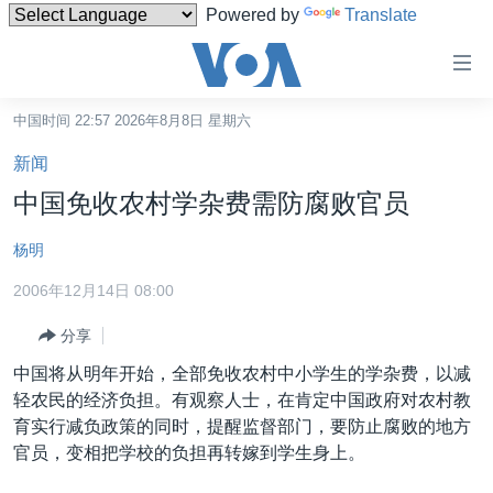
Powered by
Translate
无
障
碍
中国时间 22:57 2026年8月8日 星期六
主页
链
新闻
接
美国
中国免收农村学杂费需防腐败官员
跳
中国
转
杨明
台湾
到
2006年12月14日 08:00
内
港澳
容
分享
国际
跳
中国将从明年开始，全部免收农村中小学生的学杂费，以减
转
分类新闻
最新国际新闻
轻农民的经济负担。有观察人士，在肯定中国政府对农村教
到
美中关系
印太
经济·金融·贸易
育实行减负政策的同时，提醒监督部门，要防止腐败的地方
导
官员，变相把学校的负担再转嫁到学生身上。
航
热点专题
中东
人权·法律·宗教
跳