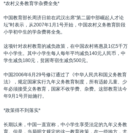
VOA视频
欧洲
科教·文娱·体健
白宫要闻
*农村义务教育学杂费全免*
转
到
VOA今日焦点
非洲
军事
国会报道
中国教育部长周济日前在武汉出席“第二届中部崛起人才论
检
中文广播
美洲
劳工
美中关系
坛”时表示，从2007年1月1号开始，中国农村义务教育阶段
索
小学初中生的学杂费将全免。
全球议题
环境
美国建国250周年
关注我们
埃博拉疫情
这项针对农村教育的减负政策，在中国农村将惠及1亿5千万
中小学生。其中小学生每人每年平均减负140元人民币，中
美国之音专访
学生减负180元，贫困寄宿生减负500元。
重要讲话与声明
中国2006年6月29号修订通过了《中华人民共和国义务教育
台海两岸关系
其他语言网站
法》，规定国家实行九年义务教育制度，所有适龄儿童、少
南中国海争端
年必须接受义务教育，国家不收学费、杂费。这部教育法今
年9月1号开始施行。
关注西藏
关注新疆
*政策得不到落实*
GEN Z 看美国
长期以来，中国一直宣称，中小学生享受法定的九年义务教
育。但是，当局明文规定的这一教育政策，在一些地方，尤