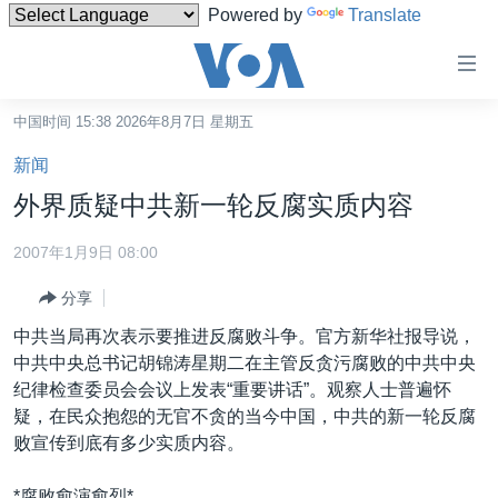
Powered by
Translate
无
障
碍
中国时间 15:38 2026年8月7日 星期五
主页
链
新闻
接
美国
外界质疑中共新一轮反腐实质内容
跳
中国
转
2007年1月9日 08:00
台湾
到
分享
内
港澳
容
中共当局再次表示要推进反腐败斗争。官方新华社报导说，
国际
跳
中共中央总书记胡锦涛星期二在主管反贪污腐败的中共中央
转
分类新闻
最新国际新闻
纪律检查委员会会议上发表“重要讲话”。观察人士普遍怀
到
疑，在民众抱怨的无官不贪的当今中国，中共的新一轮反腐
美中关系
印太
经济·金融·贸易
导
败宣传到底有多少实质内容。
航
热点专题
中东
人权·法律·宗教
跳
*腐败愈演愈烈*