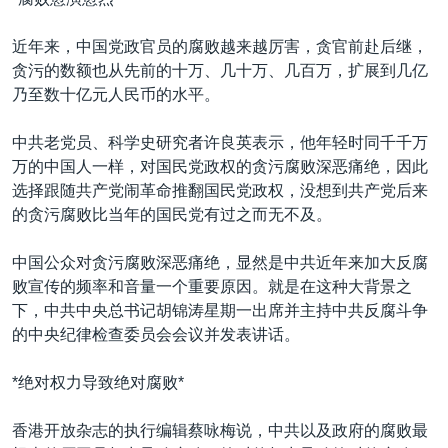
VOA视频
欧洲
科教·文娱·体健
白宫要闻
转
到
VOA今日焦点
非洲
军事
国会报道
近年来，中国党政官员的腐败越来越厉害，贪官前赴后继，
检
贪污的数额也从先前的十万、几十万、几百万，扩展到几亿
中文广播
美洲
劳工
美中关系
索
乃至数十亿元人民币的水平。
全球议题
环境
美国建国250周年
关注我们
中共老党员、科学史研究者许良英表示，他年轻时同千千万
埃博拉疫情
万的中国人一样，对国民党政权的贪污腐败深恶痛绝，因此
美国之音专访
选择跟随共产党闹革命推翻国民党政权，没想到共产党后来
的贪污腐败比当年的国民党有过之而无不及。
重要讲话与声明
台海两岸关系
中国公众对贪污腐败深恶痛绝，显然是中共近年来加大反腐
其他语言网站
败宣传的频率和音量一个重要原因。就是在这种大背景之
南中国海争端
下，中共中央总书记胡锦涛星期一出席并主持中共反腐斗争
关注西藏
的中央纪律检查委员会会议并发表讲话。
关注新疆
*绝对权力导致绝对腐败*
GEN Z 看美国
香港开放杂志的执行编辑蔡咏梅说，中共以及政府的腐败最