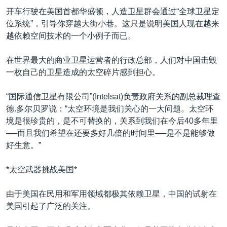
VOA视频
欧洲
科教·文娱·体健
白宫要闻
转
开车行驶在美国首都华盛顿，人造卫星群会通过“全球卫星定
到
VOA今日焦点
非洲
军事
国会报道
位系统”，引导你穿越大街小巷。这只是说明美国人现在越来
检
越依赖空间技术的一个小例子而已。
中文广播
美洲
劳工
美中关系
索
全球议题
环境
美国建国250周年
在世界最大的商业卫星运营者的行政总部，人们对中国击毁
关注我们
一枚自己的卫星造成的太空碎片感到担心。
埃博拉疫情
美国之音专访
“国际通信卫星有限公司”(Intelsat)负责政府关系的副总裁理查
德.多尔贝罗说：“太空环境是我们关心的一大问题。太空环
重要讲话与声明
境是很珍贵的，是不可替换的，关系到我们在今后40多年里
台海两岸关系
──而且我们希望在还要多好几倍的时间里──是不是能够做
其他语言网站
好生意。”
南中国海争端
关注西藏
*太空武器挑战美国*
关注新疆
由于美国在民用和军用领域都极其依赖卫星，中国的试射在
GEN Z 看美国
美国引起了广泛的关注。