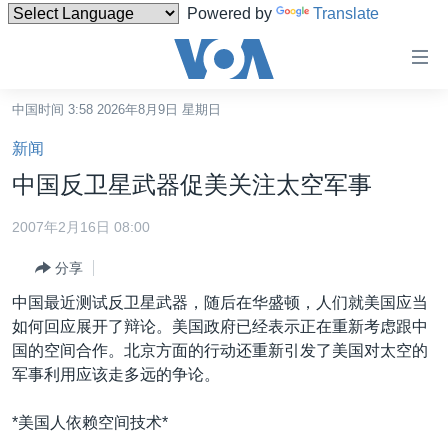
Powered by
Translate
无
障
碍
中国时间 3:58 2026年8月9日 星期日
主页
链
新闻
接
美国
中国反卫星武器促美关注太空军事
跳
中国
转
2007年2月16日 08:00
台湾
到
分享
内
港澳
容
中国最近测试反卫星武器，随后在华盛顿，人们就美国应当
国际
跳
如何回应展开了辩论。美国政府已经表示正在重新考虑跟中
转
分类新闻
最新国际新闻
国的空间合作。北京方面的行动还重新引发了美国对太空的
到
军事利用应该走多远的争论。
美中关系
印太
经济·金融·贸易
导
航
热点专题
中东
人权·法律·宗教
*美国人依赖空间技术*
跳