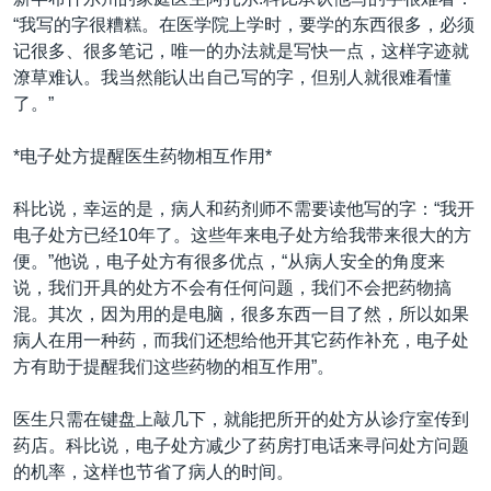
VOA视频
欧洲
科教·文娱·体健
白宫要闻
转
“我写的字很糟糕。在医学院上学时，要学的东西很多，必须
到
VOA今日焦点
非洲
军事
国会报道
记很多、很多笔记，唯一的办法就是写快一点，这样字迹就
检
潦草难认。我当然能认出自己写的字，但别人就很难看懂
中文广播
美洲
劳工
美中关系
索
了。”
全球议题
环境
美国建国250周年
关注我们
*电子处方提醒医生药物相互作用*
埃博拉疫情
美国之音专访
科比说，幸运的是，病人和药剂师不需要读他写的字：“我开
电子处方已经10年了。这些年来电子处方给我带来很大的方
重要讲话与声明
便。”他说，电子处方有很多优点，“从病人安全的角度来
台海两岸关系
说，我们开具的处方不会有任何问题，我们不会把药物搞
其他语言网站
混。其次，因为用的是电脑，很多东西一目了然，所以如果
南中国海争端
病人在用一种药，而我们还想给他开其它药作补充，电子处
关注西藏
方有助于提醒我们这些药物的相互作用”。
关注新疆
医生只需在键盘上敲几下，就能把所开的处方从诊疗室传到
GEN Z 看美国
药店。科比说，电子处方减少了药房打电话来寻问处方问题
的机率，这样也节省了病人的时间。