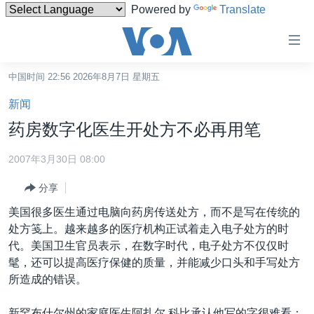
Powered by
Translate
无
障
碍
中国时间 22:56 2026年8月7日 星期五
主页
链
新闻
接
美国
药房数字化医生开处方不必再用笔
跳
中国
转
2007年3月30日 08:00
台湾
到
分享
内
港澳
容
美国很多医生通过电脑向药房传送处方，而不是写在传统的
国际
跳
处方笺上。越来越多的医疗机构正试着走入电子处方的时
转
分类新闻
最新国际新闻
代。美国卫生官员表示，在数字时代，电子处方不仅仅时
到
髦，还可以提高医疗保健的质量，并能减少口头和手写处方
美中关系
印太
经济·金融·贸易
导
所造成的错误。
航
热点专题
中东
人权·法律·宗教
跳
新罕布什尔州的家庭医生阿扎尔.科比承认他写的字很难看：