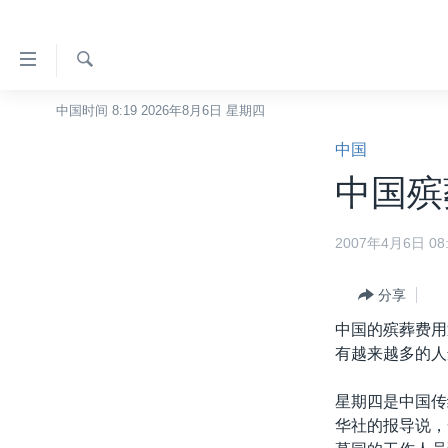
无
障
碍
检
中国时间 8:19 2026年8月6日 星期四
主页
索
链
中国
美国
接
中国殡
中国
跳
转
台湾
2007年4月6日 08:
到
港澳
内
容
分享
国际
跳
中国的殡葬费用
分类新闻
最新国际新闻
转
有越来越多的人
到
美中关系
印太
经济·金融·贸易
导
星期四是中国传
热点专题
中东
人权·法律·宗教
航
华社的报导说，
跳
VOA视频
欧洲
科教·文娱·体健
白宫要闻