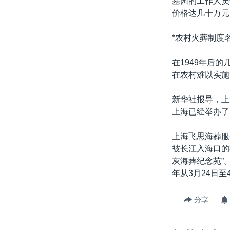
墓园的工作人员
转
价格达几十万元
VOA今日焦点
非洲
军事
国会报道
到
检
中文广播
美洲
劳工
美中关系
*农村火葬制度
索
全球议题
环境
美国建国250周年
在1949年后
埃博拉疫情
在农村难以实施
美国之音专访
新华社报导，上
重要讲话与声明
上海已经举办了
台海两岸关系
上海飞思海葬服
南中国海争端
被长江入海口的
灰海葬纪念苑”
关注西藏
年从3月24日
关注新疆
GEN Z 看美国
分享