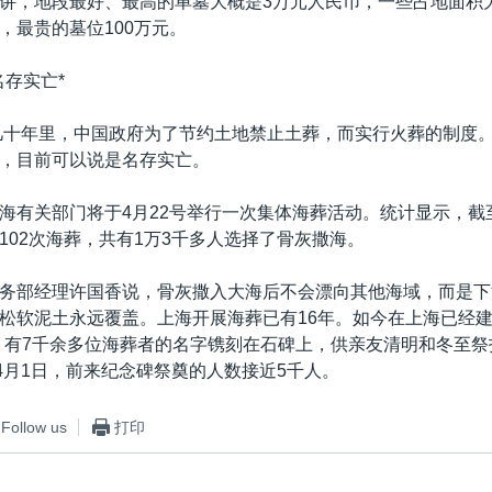
讲，地段最好、最高的单墓大概是3万元人民币，一些占地面积大
，最贵的墓位100万元。
名存实亡*
的几十年里，中国政府为了节约土地禁止土葬，而实行火葬的制度
，目前可以说是名存实亡。
海有关部门将于4月22号举行一次集体海葬活动。统计显示，截
102次海葬，共有1万3千多人选择了骨灰撒海。
务部经理许国香说，骨灰撒入大海后不会漂向其他海域，而是下
松软泥土永远覆盖。上海开展海葬已有16年。如今在上海已经建
。有7千余多位海葬者的名字镌刻在石碑上，供亲友清明和冬至
至4月1日，前来纪念碑祭奠的人数接近5千人。
Follow us
打印