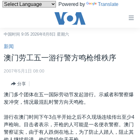
Powered by
Translate
无
障
碍
中国时间 9:05 2026年8月8日 星期六
主页
链
新闻
接
美国
澳门劳工五一游行警方鸣枪维秩序
跳
中国
转
2007年5月1日 08:00
台湾
到
分享
内
港澳
容
澳门多个团体在五一国际劳动节发起游行。示威者和警察爆
国际
跳
发冲突，情况最混乱时警方向天鸣枪。
转
分类新闻
最新国际新闻
到
游行在澳门时间下午3点半开始之后不久现场连续传出至少4
美中关系
印太
经济·金融·贸易
导
声枪响。目击者表示，开枪的人可能是一名便衣警察。澳门
航
热点专题
中东
人权·法律·宗教
警察证实，由于有人跌倒在地上，为了防止人踏人，阻止其
跳
他人继续前进，他们曾经向天开枪。