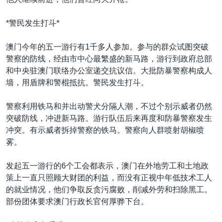
VOA视频
欧洲
科教·文娱·体健
白宫要闻
转
到
VOA今日焦点
非洲
军事
国会报道
*警民发生打斗*
检
中文广播
美洲
劳工
美中关系
索
澳门今年的五一游行有1千多人参加。参与的群众试图突破
全球议题
环境
美国建国250周年
警察的防线，经由市中心最繁盛的新马路，游行到政府总部
关注我们
和中央驻澳门联络办公室递交抗议信。大批防暴警察构成人
埃博拉疫情
墙，用盾牌和警棍抵抗。警民发生打斗。
美国之音专访
警察利用铁马和并出动警犬分隔人潮，不过个别示威者仍然
重要讲话与声明
突破防线，冲进新马路。游行队伍后来再度和防暴警察发生
台海两岸关系
冲突。有示威者拆掉警察的铁马。警察向人群喷射胡椒喷
其他语言网站
雾。
南中国海争端
关注西藏
发起五一游行的6个工会都表示，澳门在外地劳工和土地政
策上一直只照顾大财团的利益，而没有正视中年低技术工人
关注新疆
的就业情况，他们争取反贪污腐败，削减外劳和扫除黑工。
GEN Z 看美国
部份团体要求澳门行政长官何厚骅下台。