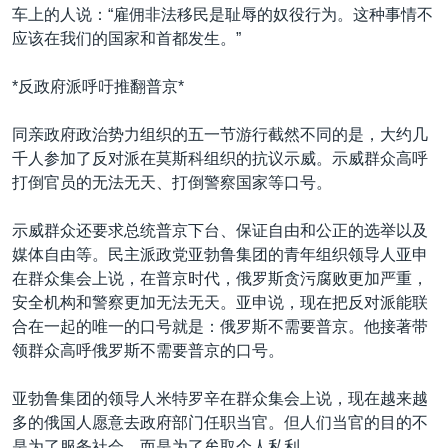
车上的人说：“雇佣非法移民是耻辱的奴役行为。这种事情不
应该在我们的国家和首都发生。”
*反政府派呼吁推翻普京*
同亲政府政治势力组织的五一节游行截然不同的是，大约几
千人参加了反对派在莫斯科组织的抗议示威。示威群众高呼
打倒官员的无法无天、打倒警察国家等口号。
示威群众还要求总统普京下台、保证自由和公正的选举以及
媒体自由等。民主派政党亚勃鲁集团的青年组织领导人亚申
在群众集会上说，在普京时代，俄罗斯贪污腐败更加严重，
安全机构和警察更加无法无天。亚申说，现在把反对派能联
合在一起的唯一的口号就是：俄罗斯不需要普京。他接著带
领群众高呼俄罗斯不需要普京的口号。
亚勃鲁集团的领导人米特罗辛在群众集会上说，现在越来越
多的俄国人愿意去政府部门任职当官。但人们当官的目的不
是为了服务社会，而是为了牟取个人私利。