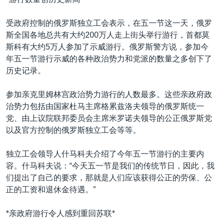
VOA视频
欧洲
科教·文娱·体健
白宫要闻
转
到
VOA今日焦点
非洲
军事
国会报道
受政府控制的俄罗斯独立工会表示，在五一节这一天，俄罗
检
斯全国各地总共有大约200万人走上街头举行游行，首都莫
中文广播
美洲
劳工
美中关系
索
斯科有大约5万人参加了示威游行。俄罗斯警方说，参加今
全球议题
环境
美国建国250周年
年五一节游行示威的各种政治势力和党派的数量之多创下了
关注我们
历史记录。
埃博拉疫情
美国之音专访
参加亲克里姆林宫政治势力游行的人数最多。这些亲政府政
治势力包括由国家杜马主席格累兹洛夫领导的俄罗斯统一
重要讲话与声明
党、由上议院联邦委员会主席米罗诺夫领导的公正俄罗斯党
台海两岸关系
以及官方控制的俄罗斯独立工会等等。
其他语言网站
南中国海争端
独立工会领导人什马科夫介绍了今年五一节游行的主要内
关注西藏
容。什马科夫说：“今天五一节是我们的传统节日，因此，我
们提出了自己的要求，那就是人们应该获得公正的劳保、公
关注新疆
正的工资和退休金待遇。”
GEN Z 看美国
*亲政府游行令人感到重回苏联*