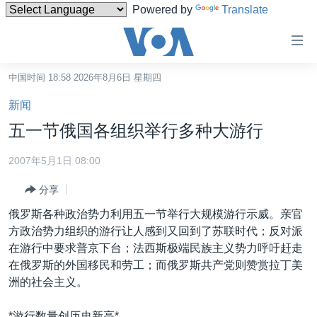
Powered by
Translate
无
障
碍
中国时间 18:58 2026年8月6日 星期四
主页
链
新闻
接
美国
五一节俄国各组织举行多种大游行
跳
中国
转
2007年5月1日 08:00
台湾
到
分享
内
港澳
容
俄罗斯各种政治势力利用五一节举行大规模游行示威。亲官
国际
跳
方政治势力组织的游行让人感到又回到了苏联时代；反对派
转
分类新闻
最新国际新闻
在游行中要求普京下台；法西斯极端民族主义势力呼吁赶走
到
在俄罗斯的外国移民和劳工；而俄罗斯共产党则赞赏拉丁美
美中关系
印太
经济·金融·贸易
导
洲的社会主义。
航
热点专题
中东
人权·法律·宗教
跳
*游行数量创历史新高*