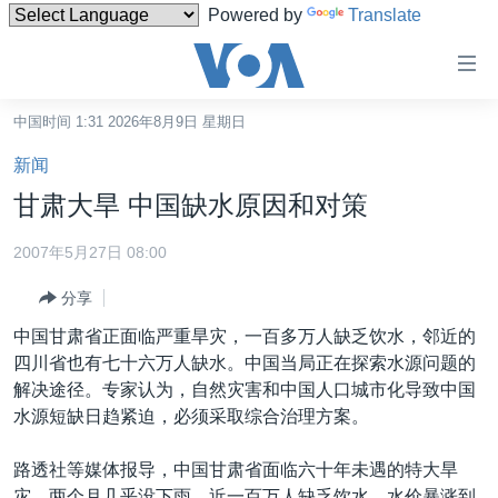
Powered by
Translate
无
障
碍
中国时间 1:31 2026年8月9日 星期日
主页
链
新闻
接
美国
甘肃大旱 中国缺水原因和对策
跳
中国
转
2007年5月27日 08:00
台湾
到
分享
内
港澳
容
中国甘肃省正面临严重旱灾，一百多万人缺乏饮水，邻近的
国际
跳
四川省也有七十六万人缺水。中国当局正在探索水源问题的
转
分类新闻
最新国际新闻
解决途径。专家认为，自然灾害和中国人口城市化导致中国
到
水源短缺日趋紧迫，必须采取综合治理方案。
美中关系
印太
经济·金融·贸易
导
航
热点专题
中东
人权·法律·宗教
路透社等媒体报导，中国甘肃省面临六十年未遇的特大旱
跳
灾，两个月几乎没下雨，近一百万人缺乏饮水，水价暴涨到