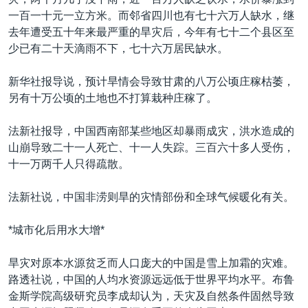
VOA视频
欧洲
科教·文娱·体健
白宫要闻
转
一百一十元一立方米。而邻省四川也有七十六万人缺水，继
到
VOA今日焦点
非洲
军事
国会报道
去年遭受五十年来最严重的旱灾后，今年有七十二个县区至
检
少已有二十天滴雨不下，七十六万居民缺水。
中文广播
美洲
劳工
美中关系
索
全球议题
环境
美国建国250周年
新华社报导说，预计旱情会导致甘肃的八万公顷庄稼枯萎，
关注我们
另有十万公顷的土地也不打算栽种庄稼了。
埃博拉疫情
美国之音专访
法新社报导，中国西南部某些地区却暴雨成灾，洪水造成的
山崩导致二十一人死亡、十一人失踪。三百六十多人受伤，
重要讲话与声明
十一万两千人只得疏散。
台海两岸关系
其他语言网站
法新社说，中国非涝则旱的灾情部份和全球气候暖化有关。
南中国海争端
关注西藏
*城市化后用水大增*
关注新疆
旱灾对原本水源贫乏而人口庞大的中国是雪上加霜的灾难。
GEN Z 看美国
路透社说，中国的人均水资源远远低于世界平均水平。布鲁
金斯学院高级研究员李成却认为，天灾及自然条件固然导致