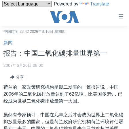
Powered by
Translate
无
障
碍
中国时间 23:42 2026年8月6日 星期四
主页
链
新闻
接
美国
报告：中国二氧化碳排量世界第一
跳
中国
转
2007年6月20日 08:00
台湾
到
分享
内
港澳
容
荷兰的一家政策研究机构星期二发表的一篇报告说，中国
国际
跳
2006年的二氧化碳排放量达到了62亿吨，比美国多8%，已
转
分类新闻
最新国际新闻
经成为世界二氧化碳排放量第一大国。
到
美中关系
印太
经济·金融·贸易
导
虽然有专家预计，中国在几年之后才会成为世界上二氧化碳
航
热点专题
中东
人权·法律·宗教
排放量最多的国家，但是荷兰政府研究机构荷兰环境评估署
跳
星期二表示，中国的二氧化碳排放量去年已首度超过美国。