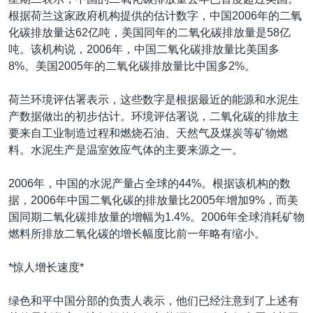
VOA视频
欧洲
科教·文娱·体健
白宫要闻
转
根据荷兰这家政府机构提供的估计数字，中国2006年的二氧
到
VOA今日焦点
非洲
军事
国会报道
化碳排放量达62亿吨，美国同年的二氧化碳排放量是58亿
检
吨。该机构说，2006年，中国二氧化碳排放量比美国多
中文广播
美洲
劳工
美中关系
索
8%。美国2005年的二氧化碳排放量比中国多2%。
全球议题
环境
美国建国250周年
关注我们
荷兰环境评估署表示，这些数字是根据最近的能源和水泥生
埃博拉疫情
产数据做出的初步估计。环境评估署说，二氧化碳的排放主
美国之音专访
要来自工业制造过程和燃烧石油、天然气及煤炭等矿物燃
料。水泥生产是温室效应气体的主要来源之一。
重要讲话与声明
台海两岸关系
2006年，中国的水泥产量占全球的44%。根据该机构的数
其他语言网站
据，2006年中国二氧化碳的排放量比2005年增加9%，而美
南中国海争端
国同期二氧化碳排放量的增幅为1.4%。2006年全球消耗矿物
关注西藏
燃料所排放二氧化碳的增长幅度比前一年略有缩小。
关注新疆
*惊人增长速度*
GEN Z 看美国
绿色和平中国分部的负责人表示，他们已经注意到了上述有