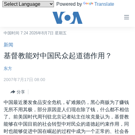
Powered by
Translate
无
障
碍
中国时间 7:24 2026年8月7日 星期五
主页
链
新闻
接
美国
基督教能对中国民众起道德作用？
跳
中国
转
东方
台湾
到
2007年7月17日 08:00
内
港澳
容
分享
国际
跳
中国最近屡发食品安全危机，矿难频仍，黑心商贩为了赚钱
转
分类新闻
最新国际新闻
无所不用其极，部分原因是人们现在除了钱，什么都不相信
到
美中关系
印太
经济·金融·贸易
了。前美国时代周刊驻北京记者站主任埃克曼认为，基督教
导
能够在中国目前的社会转型中对民众的道德起约束作用，同
航
热点专题
中东
人权·法律·宗教
时也能够促进中国在崛起的过程中成为一个正常的、社会各
跳