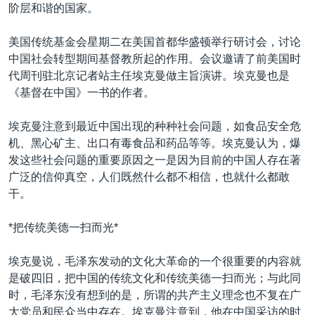
VOA视频
欧洲
科教·文娱·体健
白宫要闻
阶层和谐的国家。
转
到
VOA今日焦点
非洲
军事
国会报道
美国传统基金会星期二在美国首都华盛顿举行研讨会，讨论
检
中文广播
美洲
劳工
美中关系
中国社会转型期间基督教所起的作用。会议邀请了前美国时
索
代周刊驻北京记者站主任埃克曼做主旨演讲。埃克曼也是
全球议题
环境
美国建国250周年
《基督在中国》一书的作者。
关注我们
埃博拉疫情
埃克曼注意到最近中国出现的种种社会问题，如食品安全危
美国之音专访
机、黑心矿主、出口有毒食品和药品等等。埃克曼认为，爆
重要讲话与声明
发这些社会问题的重要原因之一是因为目前的中国人存在著
广泛的信仰真空，人们既然什么都不相信，也就什么都敢
台海两岸关系
其他语言网站
干。
南中国海争端
*把传统美德一扫而光*
关注西藏
关注新疆
埃克曼说，毛泽东发动的文化大革命的一个很重要的内容就
是破四旧，把中国的传统文化和传统美德一扫而光；与此同
GEN Z 看美国
时，毛泽东没有想到的是，所谓的共产主义理念也不复在广
大党员和民众当中存在。埃克曼注意到，他在中国采访的时