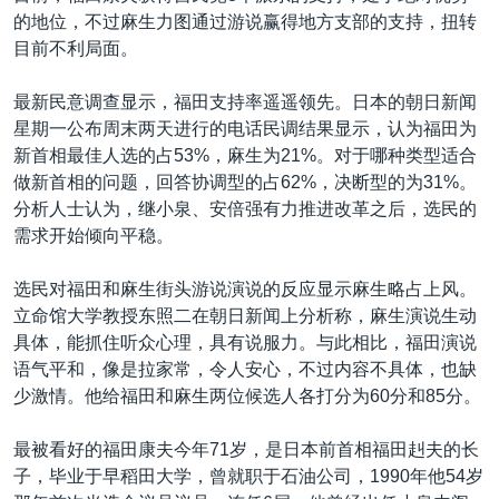
的地位，不过麻生力图通过游说赢得地方支部的支持，扭转
目前不利局面。
最新民意调查显示，福田支持率遥遥领先。日本的朝日新闻
星期一公布周末两天进行的电话民调结果显示，认为福田为
新首相最佳人选的占53%，麻生为21%。对于哪种类型适合
做新首相的问题，回答协调型的占62%，决断型的为31%。
分析人士认为，继小泉、安倍强有力推进改革之后，选民的
需求开始倾向平稳。
选民对福田和麻生街头游说演说的反应显示麻生略占上风。
立命馆大学教授东照二在朝日新闻上分析称，麻生演说生动
具体，能抓住听众心理，具有说服力。与此相比，福田演说
语气平和，像是拉家常，令人安心，不过内容不具体，也缺
少激情。他给福田和麻生两位候选人各打分为60分和85分。
最被看好的福田康夫今年71岁，是日本前首相福田赳夫的长
子，毕业于早稻田大学，曾就职于石油公司，1990年他54岁