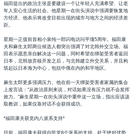
VOA视频
欧洲
科教·文娱·体健
白宫要闻
福田提出的政治主张是要建设一个让年轻人充满希望、让老
转
年人安心生活的社会。他星期一在街头演说中强调要恢复地
到
VOA今日焦点
非洲
军事
国会报道
方经济。他表示将改变目前出现的城市与地方之间的经济差
检
中文广播
美洲
劳工
美中关系
距。
索
全球议题
环境
美国建国250周年
星期一正值前首相小泉纯一郎闪电访问平壤5周年。福田康
关注我们
埃博拉疫情
夫和麻生太郎两位候选人都突出强调了对北韩外交立场。福
田表示愿意亲自解决这一问题，同时希望在绑架受害者返回
美国之音专访
日本，北韩放弃核开发之后，与北韩建立外交关系，并且构
重要讲话与声明
筑起以日本海为中心，包括中俄在内的和平地区。
台海两岸关系
其他语言网站
麻生太郎更多强调压力。他在前一天绑架受害者家属的集会
南中国海争端
上发言说：“从政治原则来说，对话如果没有压力就不会发挥
效力。”麻生星期一在街头演说中重申这一立场，指出应该汲
关注西藏
取教训，如果仅靠对话不会获得成功。
关注新疆
*福田康夫获党内八派系支持*
GEN Z 看美国
目前，福田康夫获得自民党8个派系的支持，处于绝对优势