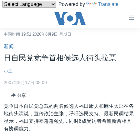
Powered by
Translate
无
障
碍
中国时间 19:51 2026年8月9日 星期日
主页
链
新闻
接
美国
日自民党竞争首相候选人街头拉票
跳
中国
转
小玉
台湾
到
2007年9月17日 08:00
内
港澳
容
分享
国际
跳
竞争日本自民党总裁的两名候选人福田康夫和麻生太郎在各
转
分类新闻
最新国际新闻
地街头演说，宣传政治主张，呼吁选民支持。最新民调结果
到
美中关系
印太
经济·金融·贸易
显示，福田支持率遥遥领先，同时6成受访者希望新首相具
导
有协调能力。
航
热点专题
中东
人权·法律·宗教
跳